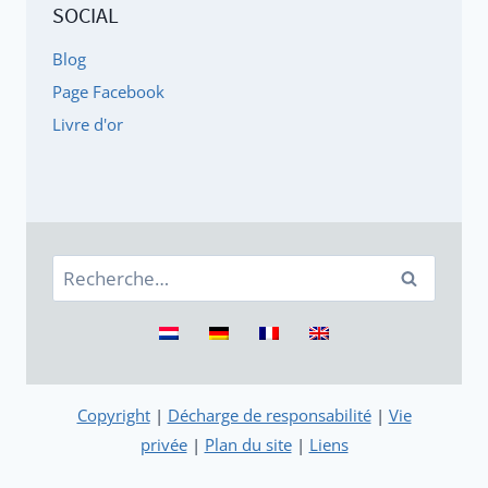
SOCIAL
Blog
Page Facebook
Livre d'or
Rechercher :
Copyright
|
Décharge de responsabilité
|
Vie
privée
|
Plan du site
|
Liens