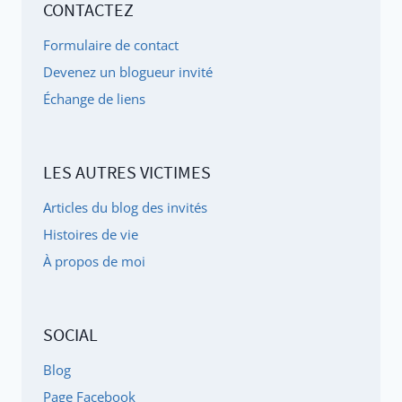
CONTACTEZ
SOMMEIL
CAUSÉS
Formulaire de contact
PAR
Devenez un blogueur invité
LE
Échange de liens
TDA,
LE
TDAH
LES AUTRES VICTIMES
OU
LE
Articles du blog des invités
HSP
Histoires de vie
À propos de moi
SOCIAL
Blog
Page Facebook