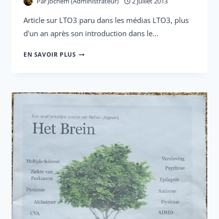
Par
Jochem (Administrateur)
2 juillet 2013
Article sur LTO3 paru dans les médias LTO3, plus
d'un an après son introduction dans le...
LTO3
EN SAVOIR PLUS
:
GRAND
SUCCÈS
AUX
PAYS-
BAS
DANS
LES
DOMAINES
DE
L'ADD,
DE