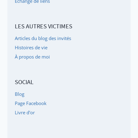
Échange de liens
DÉSORMAIS
ÊTRE
REMBOURSÉ
LES AUTRES VICTIMES
PAR
L'ASSUREUR
Articles du blog des invités
MALADIE
Histoires de vie
!
À propos de moi
SOCIAL
Blog
Page Facebook
Livre d'or