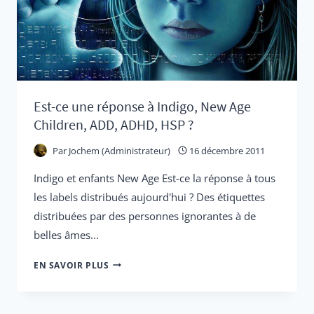
DÉPLIANT
M'A
ÉTÉ
DISTRIBUÉ
DANS
Est-ce une réponse à Indigo, New Age
LA
Children, ADD, ADHD, HSP ?
RUE)
Par
Jochem (Administrateur)
16 décembre 2011
Indigo et enfants New Age Est-ce la réponse à tous
les labels distribués aujourd'hui ? Des étiquettes
distribuées par des personnes ignorantes à de
belles âmes...
EST-
EN SAVOIR PLUS
CE
UNE