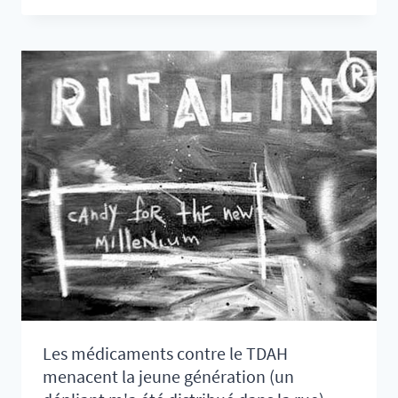
TRAITER
UN
ENFANT
ATTEINT
DE
TDA
OU
DE
TDAH
?
Les médicaments contre le TDAH
menacent la jeune génération (un