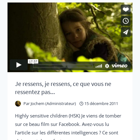
RÉPONSE
À
INDIGO,
NEW
AGE
CHILDREN,
ADD,
ADHD,
HSP
?
Je ressens, je ressens, ce que vous ne
ressentez pas...
Par
Jochem (Administrateur)
15 décembre 2011
Highly sensitive children (HSK) Je viens de tomber
sur ce beau film sur Facebook. Avez-vous lu
l'article sur les différentes intelligences ? Ce sont