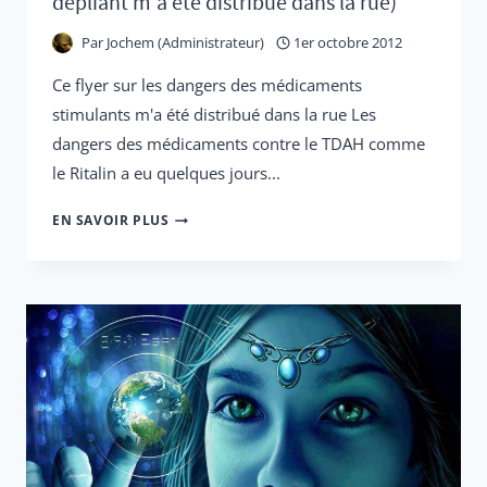
dépliant m'a été distribué dans la rue)
Par
Jochem (Administrateur)
1er octobre 2012
Ce flyer sur les dangers des médicaments
stimulants m'a été distribué dans la rue Les
dangers des médicaments contre le TDAH comme
le Ritalin a eu quelques jours...
LES
EN SAVOIR PLUS
MÉDICAMENTS
CONTRE
LE
TDAH
MENACENT
LA
JEUNE
GÉNÉRATION
(UN