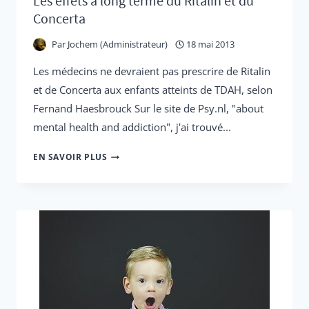
Les effets à long terme du Ritalin et du
Concerta
Par
Jochem (Administrateur)
18 mai 2013
Les médecins ne devraient pas prescrire de Ritalin
et de Concerta aux enfants atteints de TDAH, selon
Fernand Haesbrouck Sur le site de Psy.nl, "about
mental health and addiction", j'ai trouvé...
LES
EN SAVOIR PLUS
EFFETS
À
LONG
TERME
DU
RITALIN
ET
DU