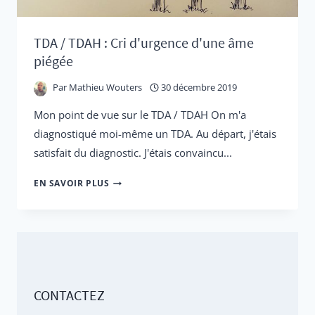
TDA / TDAH : Cri d'urgence d'une âme
piégée
Par
Mathieu Wouters
30 décembre 2019
Mon point de vue sur le TDA / TDAH On m'a
diagnostiqué moi-même un TDA. Au départ, j'étais
satisfait du diagnostic. J'étais convaincu...
TDA
EN SAVOIR PLUS
/
TDAH
:
CRI
D'URGENCE
CONTACTEZ
D'UNE
ÂME