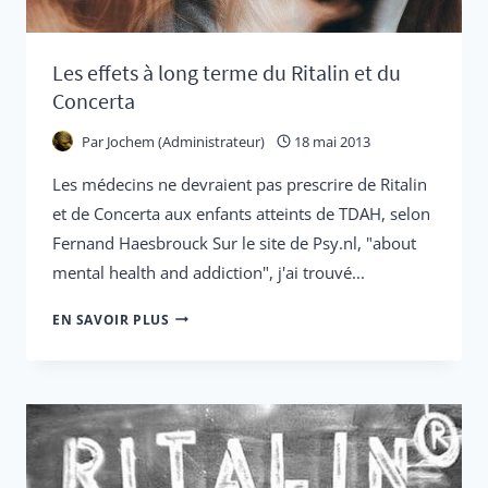
L'ADHD,
DE
Les effets à long terme du Ritalin et du
L'ODD,
Concerta
DE
Par
Jochem (Administrateur)
18 mai 2013
L'ASS
Les médecins ne devraient pas prescrire de Ritalin
et de Concerta aux enfants atteints de TDAH, selon
Fernand Haesbrouck Sur le site de Psy.nl, "about
mental health and addiction", j'ai trouvé...
LES
EN SAVOIR PLUS
EFFETS
À
LONG
TERME
DU