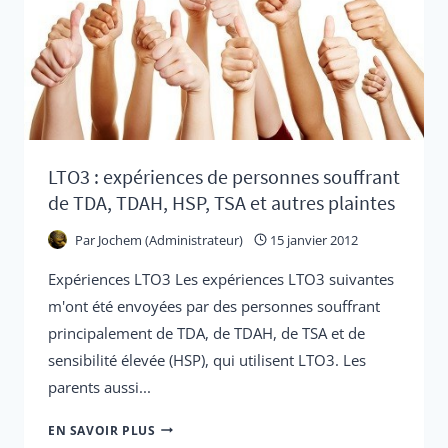
TDA
(TROUBLE
DÉFICITAIRE
DE
L'ATTENTION)
EN
RÉALITÉ
LTO3 : expériences de personnes souffrant
?
de TDA, TDAH, HSP, TSA et autres plaintes
Par
Jochem (Administrateur)
15 janvier 2012
Expériences LTO3 Les expériences LTO3 suivantes
m'ont été envoyées par des personnes souffrant
principalement de TDA, de TDAH, de TSA et de
sensibilité élevée (HSP), qui utilisent LTO3. Les
parents aussi...
LTO3
EN SAVOIR PLUS