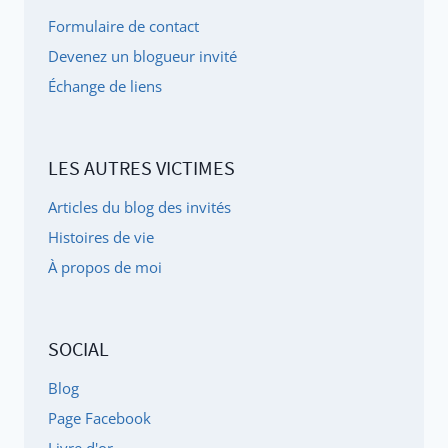
RITALINE
Formulaire de contact
POUR
Devenez un blogueur invité
LE
Échange de liens
TDA
ET
LE
LES AUTRES VICTIMES
TDAH
(100%)
Articles du blog des invités
Histoires de vie
À propos de moi
SOCIAL
Blog
Page Facebook