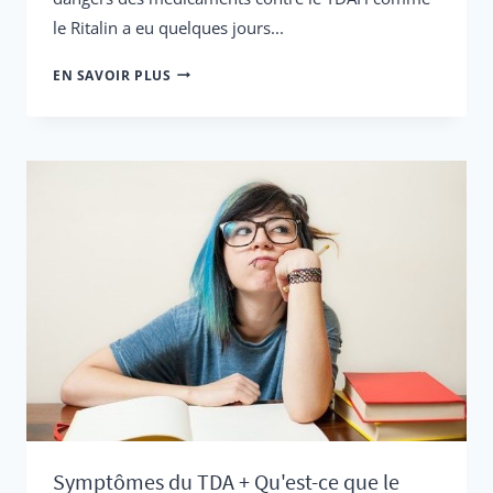
le Ritalin a eu quelques jours...
LES
EN SAVOIR PLUS
MÉDICAMENTS
CONTRE
LE
TDAH
MENACENT
LA
JEUNE
GÉNÉRATION
(UN
DÉPLIANT
M'A
ÉTÉ
DISTRIBUÉ
Symptômes du TDA + Qu'est-ce que le
DANS