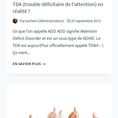
TDA (trouble déficitaire de l'attention) en
LA
réalité ?
RUE)
Par
Jochem (Administrateur)
25 septembre 2012
Ce que l'on appelle ADD ADD signifie Attention
Deficit Disorder et est un sous-type de ADHD. Le
TDA est aujourd'hui officiellement appelé TDAH - I.
Ça vient...
SYMPTÔMES
EN SAVOIR PLUS
DU
TDA
+
QU'EST-
CE
QUE
LE