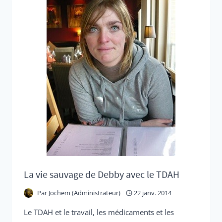
POUR
LE
TDA/TDAH
SEMBLENT
ÊTRE
DES
MÉDICAMENTS
REJETÉS
La vie sauvage de Debby avec le TDAH
Par
Jochem (Administrateur)
22 janv. 2014
Le TDAH et le travail, les médicaments et les