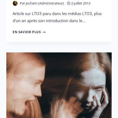
Par
Jochem (Administrateur)
2 juillet 2013
Article sur LTO3 paru dans les médias LTO3, plus
d'un an après son introduction dans le...
LTO3
EN SAVOIR PLUS
:
GRAND
SUCCÈS
AUX
PAYS-
BAS
DANS
LES
DOMAINES
DE
L'ADD,
DE