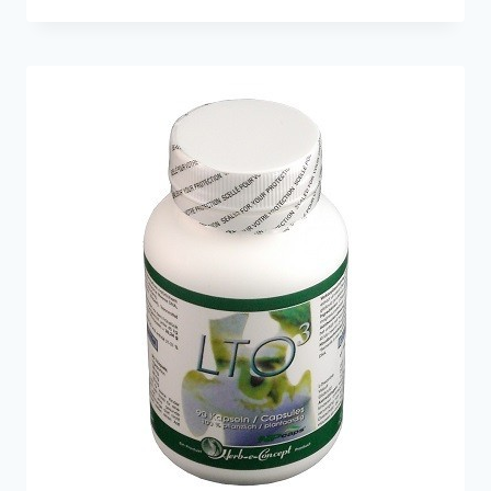
:
EXPÉRIENCES
DE
PERSONNES
SOUFFRANT
DE
TDA,
TDAH,
HSP,
TSA
ET
AUTRES
PLAINTES