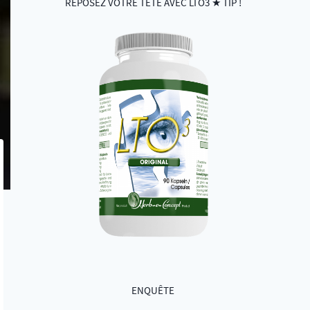
REPOSEZ VOTRE TÊTE AVEC LTO3 ★ TIP !
ENQUÊTE