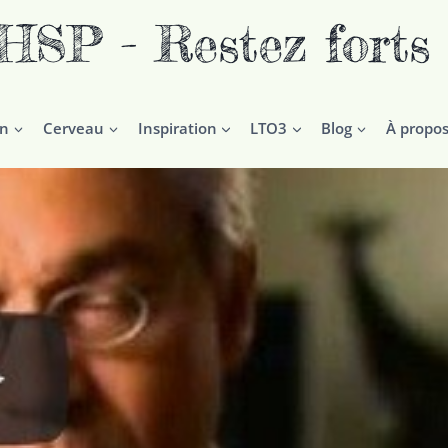
P - Restez forts
on
Cerveau
Inspiration
LTO3
Blog
À propos