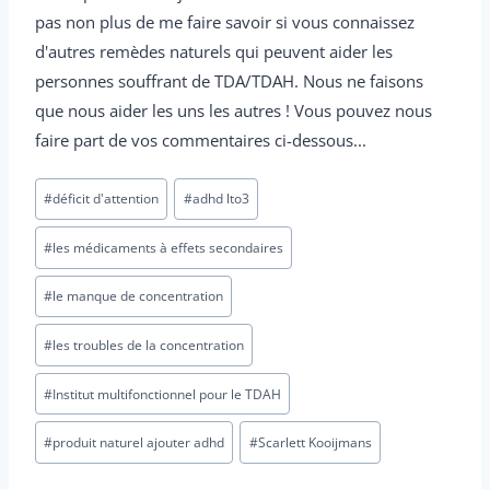
pas non plus de me faire savoir si vous connaissez
d'autres remèdes naturels qui peuvent aider les
personnes souffrant de TDA/TDAH. Nous ne faisons
que nous aider les uns les autres ! Vous pouvez nous
faire part de vos commentaires ci-dessous...
Tags
#
déficit d'attention
#
adhd lto3
des
postes
#
les médicaments à effets secondaires
:
#
le manque de concentration
#
les troubles de la concentration
#
Institut multifonctionnel pour le TDAH
#
produit naturel ajouter adhd
#
Scarlett Kooijmans