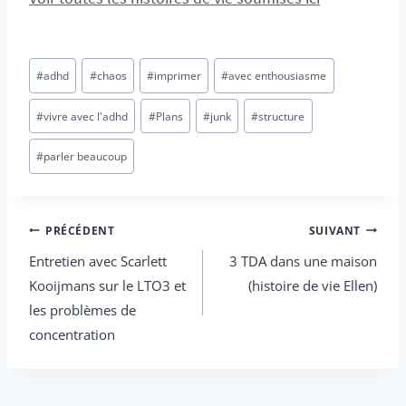
Tags
#
adhd
#
chaos
#
imprimer
#
avec enthousiasme
des
postes
#
vivre avec l'adhd
#
Plans
#
junk
#
structure
:
#
parler beaucoup
Navigation
PRÉCÉDENT
SUIVANT
Entretien avec Scarlett
3 TDA dans une maison
de
Kooijmans sur le LTO3 et
(histoire de vie Ellen)
l’article
les problèmes de
concentration