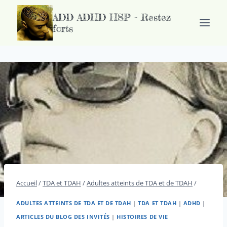
Passer
ADD ADHD HSP - Restez
au
forts
contenu
Accueil
/
TDA et TDAH
/
Adultes atteints de TDA et de TDAH
/
ADULTES ATTEINTS DE TDA ET DE TDAH
|
TDA ET TDAH
|
ADHD
|
ARTICLES DU BLOG DES INVITÉS
|
HISTOIRES DE VIE