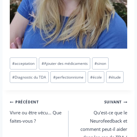
Tags
#
acceptation
#
Ajouter des médicaments
#
sinon
des
postes
#
Diagnostic du TDA
#
perfectionnisme
#
école
#
étude
:
Navigation
PRÉCÉDENT
SUIVANT
Vivre ou être vécu... Que
Qu'est-ce que le
de
faites-vous ?
Neurofeedback et
l’article
comment peut-il aider