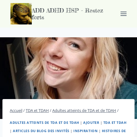
Passer
ADD ADHD HSP - Restez
au
forts
contenu
Accueil
/
TDA et TDAH
/
Adultes atteints de TDA et de TDAH
/
ADULTES ATTEINTS DE TDA ET DE TDAH
|
AJOUTER
|
TDA ET TDAH
|
ARTICLES DU BLOG DES INVITÉS
|
INSPIRATION
|
HISTOIRES DE