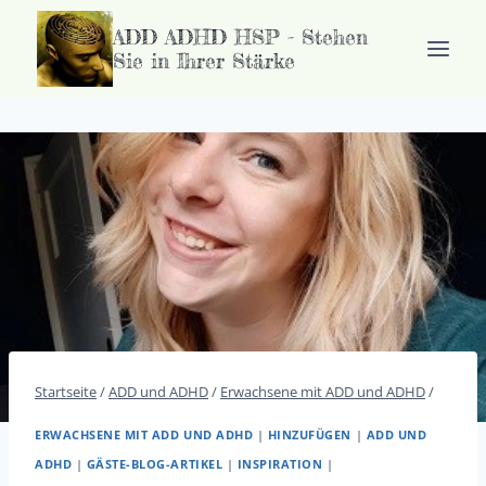
Zum
ADD ADHD HSP - Stehen
Inhalt
Sie in Ihrer Stärke
springen
Startseite
/
ADD und ADHD
/
Erwachsene mit ADD und ADHD
/
ERWACHSENE MIT ADD UND ADHD
|
HINZUFÜGEN
|
ADD UND
ADHD
|
GÄSTE-BLOG-ARTIKEL
|
INSPIRATION
|