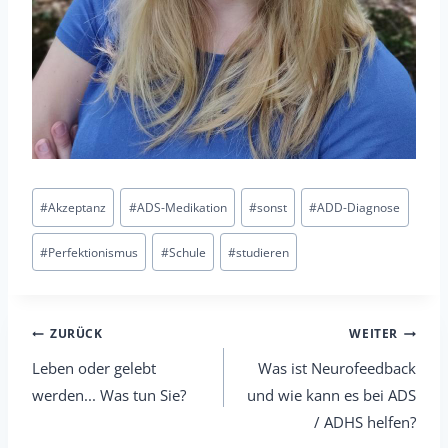
Tags
#
Akzeptanz
#
ADS-Medikation
#
sonst
#
ADD-Diagnose
posten:
#
Perfektionismus
#
Schule
#
studieren
Beitrags-
ZURÜCK
WEITER
Leben oder gelebt
Was ist Neurofeedback
Navigation
werden... Was tun Sie?
und wie kann es bei ADS
/ ADHS helfen?