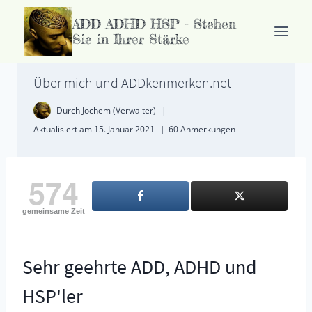
Zum
ADD ADHD HSP - Stehen
Inhalt
Sie in Ihrer Stärke
springen
Über mich und ADDkenmerken.net
Durch
Jochem (Verwalter)
Aktualisiert am
15. Januar 2021
60 Anmerkungen
574
gemeinsame Zeit
Sehr geehrte ADD, ADHD und
HSP'ler