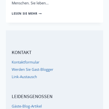
Menschen. Sie leben...
DIE
LESEN SIE MEHR
ERFOLGREICHEN
ADD'ER
/
ADHD'ER
-
KONTAKT
PROMINENTE
MIT
Kontaktformular
AD(H)D
Werden Sie Gast-Blogger
Link-Austausch
LEIDENSGENOSSEN
Gäste-Blog-Artikel