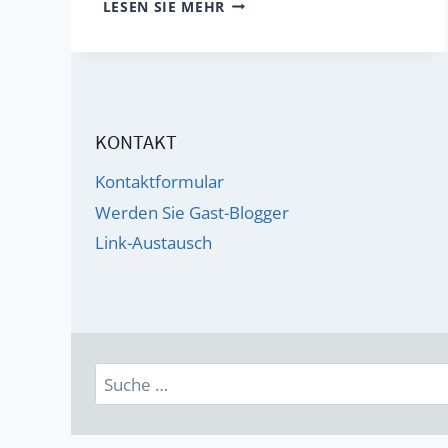
ADD
LESEN SIE MEHR
/
ADHD:
NOTRUF
AUS
KONTAKT
EINER
GEFANGENEN
Kontaktformular
SEELE
Werden Sie Gast-Blogger
Link-Austausch
Suche
nach: