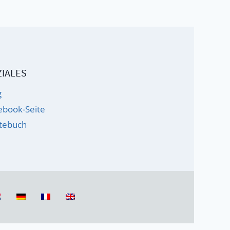
IALES
g
ebook-Seite
tebuch