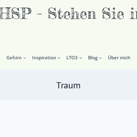
P - Stehen Sie in
Gehirn
Inspiration
LTO3
Blog
Über mich
Traum