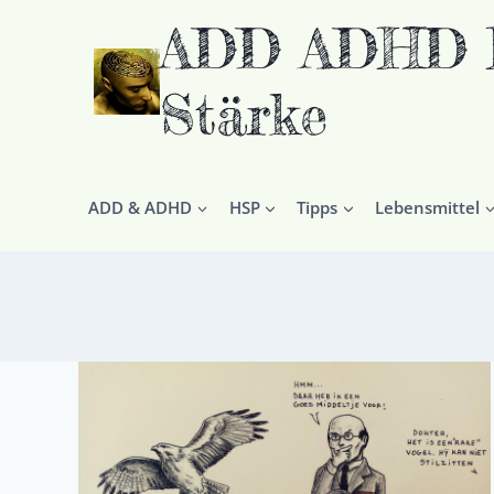
Zum
ADD ADHD HS
Inhalt
springen
Stärke
ADD & ADHD
HSP
Tipps
Lebensmittel