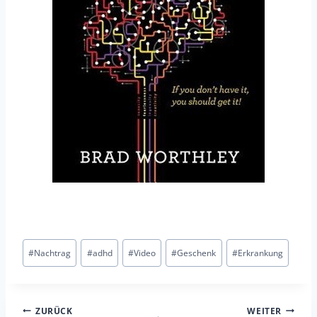
Tags
#
Nachtrag
#
adhd
#
Video
#
Geschenk
#
Erkrankung
posten:
Beitrags-
ZURÜCK
WEITER