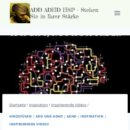
Zum
ADD ADHD HSP - Stehen
Inhalt
Sie in Ihrer Stärke
springen
Startseite
/
Inspiration
/
Inspirierende Videos
/
HINZUFÜGEN
|
ADD UND ADHD
|
ADHD
|
INSPIRATION
|
INSPIRIERENDE VIDEOS