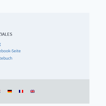
IALES
g
ebook-Seite
tebuch