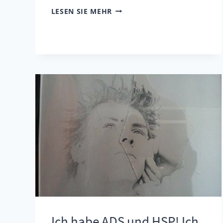
UNTERSCHIEDE
LESEN SIE MEHR
ZWISCHEN
DEN
3
ADHD-
TYPEN
UND
IHRE
ÜBERSCHNEIDUNG
MIT
HSP
Ich habe ADS und HSP! Ich