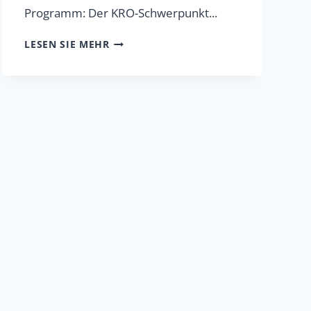
Programm: Der KRO-Schwerpunkt...
RITALIN
LESEN SIE MEHR
UND
CONCERTA
FÜR
ADD/ADHD
WERDEN
OFFENBAR
ABGELEHNT