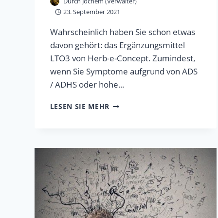
Durch
Jochem (Verwalter)
23. September 2021
Wahrscheinlich haben Sie schon etwas
davon gehört: das Ergänzungsmittel
LTO3 von Herb-e-Concept. Zumindest,
wenn Sie Symptome aufgrund von ADS
/ ADHS oder hohe...
EIN
LESEN SIE MEHR
NATÜRLICHES
MITTEL
GEGEN
KONZENTRATIONSPROBLEME
UND
UNRUHE