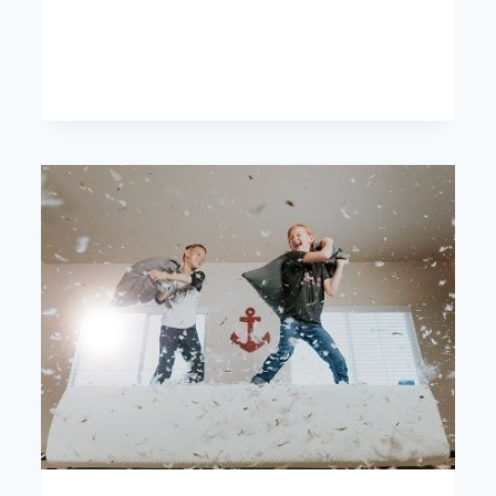
DEM
KINDERARZT
SANDER
FEITH
ÜBER
LTO3