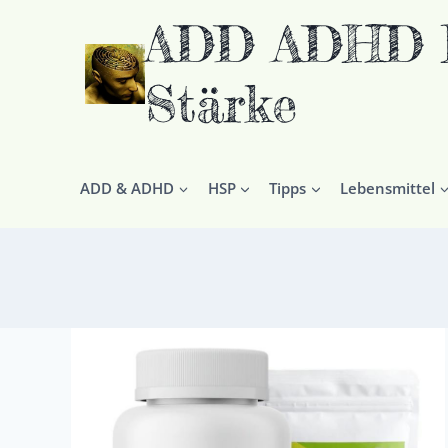
Zum
ADD ADHD HS
Inhalt
springen
Stärke
ADD & ADHD
HSP
Tipps
Lebensmittel