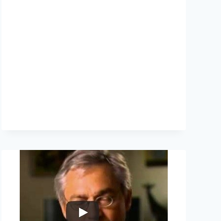
-
TIPP
FÜR
ADDS
UND
ADHDS