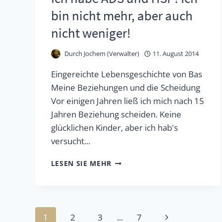
bin nicht mehr, aber auch
nicht weniger!
Durch
Jochem (Verwalter)
11. August 2014
Eingereichte Lebensgeschichte von Bas
Meine Beziehungen und die Scheidung
Vor einigen Jahren ließ ich mich nach 15
Jahren Beziehung scheiden. Keine
glücklichen Kinder, aber ich hab's
versucht...
ICH
LESEN SIE MEHR
HABE
ADS
UND
Seitennavigation
Nächste
HSP!
1
2
3
...
7