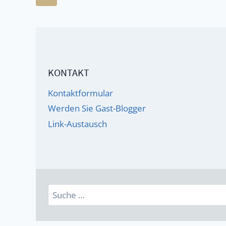
ICH
Seite
BIN
NICHT
MEHR,
ABER
KONTAKT
AUCH
NICHT
Kontaktformular
WENIGER!
Werden Sie Gast-Blogger
Link-Austausch
Suche
nach: