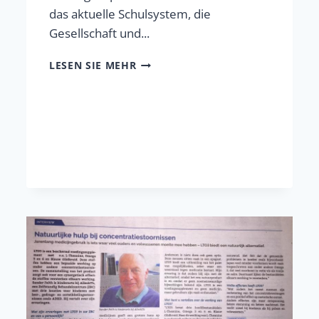
das aktuelle Schulsystem, die
Gesellschaft und...
STEHT
LESEN SIE MEHR
DAS
DERZEITIGE
SCHULSYSTEM
DER
KREATIVITÄT
DER
KINDER
IM
WEG?