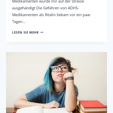
Medikamenten wurde mir auf der Strasse
ausgehändigt Die Gefahren von ADHS-
Medikamenten als Ritalin bekam vor ein paar
Tagen...
ADHS-
LESEN SIE MEHR
MEDIKAMENTE
BEDROHTEN
DIE
JUNGE
GENERATION
(FLYER
WURDE
MIR
AUF
DER
STRASSE