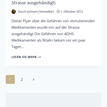
Strasse ausgehändigt)
Durch
Jochem (Verwalter)
1. Oktober 2012
Dieser Flyer über die Gefahren von stimulierenden
Medikamenten wurde mir auf der Strasse
ausgehändigt Die Gefahren von ADHS-
Medikamenten als Ritalin bekam vor ein paar
Tagen...
ADHS-
LESEN SIE MEHR
MEDIKAMENTE
BEDROHTEN
DIE
Seitennavigation
Nächste
1
2
JUNGE
Seite
GENERATION
(FLYER
WURDE