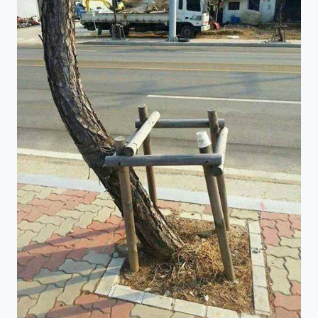
IHR
KÄMPFERISCHES
LEBEN
WIEDER
IN
DEN
GRIFF
BEKOMMEN
HAT