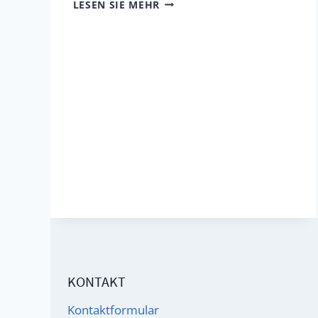
ADD
LESEN SIE MEHR
/
ADHD:
NOTRUF
AUS
EINER
GEFANGENEN
SEELE
KONTAKT
Kontaktformular