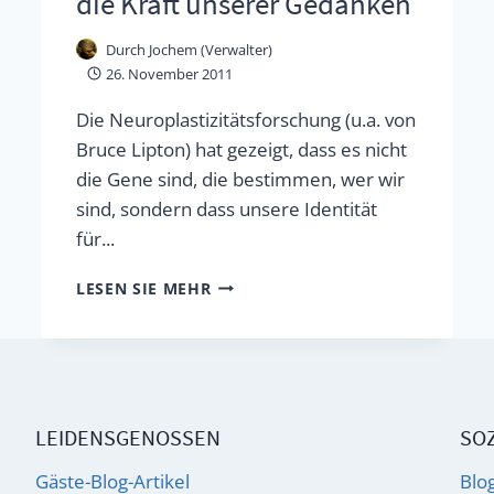
die Kraft unserer Gedanken
Durch
Jochem (Verwalter)
26. November 2011
Die Neuroplastizitätsforschung (u.a. von
Bruce Lipton) hat gezeigt, dass es nicht
die Gene sind, die bestimmen, wer wir
sind, sondern dass unsere Identität
für...
NEUROPLASTIZITÄT,
LESEN SIE MEHR
NLP
UND
DIE
KRAFT
LEIDENSGENOSSEN
SOZ
UNSERER
GEDANKEN
Gäste-Blog-Artikel
Blo