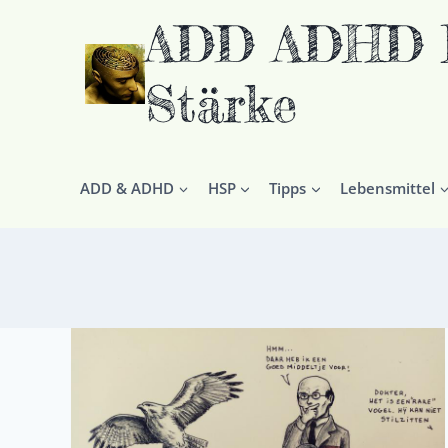
Zum
ADD ADHD HS
Inhalt
springen
Stärke
ADD & ADHD
HSP
Tipps
Lebensmittel