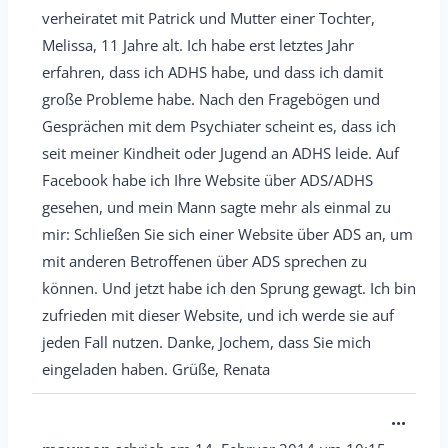
e
s
s
verheiratet mit Patrick und Mutter einer Tochter,
a
i
b
e
Melissa, 11 Jahre alt. Ich habe erst letztes Jahr
b
n
l
M
erfahren, dass ich ADHS habe, und dass ich damit
o
-
e
e
große Probleme habe. Nach den Fragebögen und
x
/
n
Gesprächen mit dem Psychiater scheint es, dass ich
t
e
a
d
seit meiner Kindheit oder Jugend an ADHS leide. Auf
a
i
u
e
Facebook habe ich Ihre Website über ADS/ADHS
b
n
s
n
gesehen, und mein Mann sagte mehr als einmal zu
o
-
b
.
mir: Schließen Sie sich einer Website über ADS an, um
x
/
l
mit anderen Betroffenen über ADS sprechen zu
e
a
e
können. Und jetzt habe ich den Sprung gewagt. Ich bin
i
u
n
zufrieden mit dieser Website, und ich werde sie auf
n
s
d
jeden Fall nutzen. Danke, Jochem, dass Sie mich
-
b
e
eingeladen haben. Grüße, Renata
/
l
n
a
e
D
...
.
u
n
i