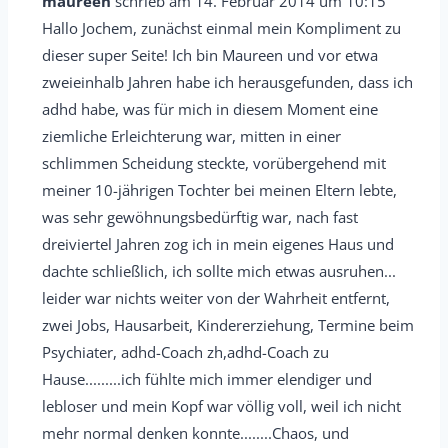
maureen
schrieb am
14. Februar 2014
um
10:15
s
d
e
Hallo Jochem, zunächst einmal mein Kompliment zu
b
e
s
dieser super Seite! Ich bin Maureen und vor etwa
l
n
e
zweieinhalb Jahren habe ich herausgefunden, dass ich
e
.
M
adhd habe, was für mich in diesem Moment eine
n
e
ziemliche Erleichterung war, mitten in einer
d
schlimmen Scheidung steckte, vorübergehend mit
t
e
meiner 10-jährigen Tochter bei meinen Eltern lebte,
a
n
was sehr gewöhnungsbedürftig war, nach fast
b
.
dreiviertel Jahren zog ich in mein eigenes Haus und
o
dachte schließlich, ich sollte mich etwas ausruhen...
x
leider war nichts weiter von der Wahrheit entfernt,
e
zwei Jobs, Hausarbeit, Kindererziehung, Termine beim
i
Psychiater, adhd-Coach zh,adhd-Coach zu
n
Hause.........ich fühlte mich immer elendiger und
-
lebloser und mein Kopf war völlig voll, weil ich nicht
/
mehr normal denken konnte........Chaos, und
a