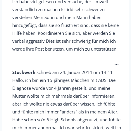
s
Ich habe viel gelesen und versuche, der Umwelt
x
e
verständlich zu machen Ist idd sehr schwer zu
e
M
verstehen Mein Sohn und mein Mann haben
i
e
hinzugefügt, dass sie so frustriert sind, dass sie keine
n
Hilfe haben. Koordinieren Sie sich, aber werden Sie
t
-
verbal aggressiv Dies ist sehr schwierig für mich Ich
a
/
werde Ihre Post benutzen, um mich zu unterstützen
b
a
o
u
D
...
x
s
i
Stockwerk
schrieb am
24. Januar 2014
um
14:11
e
b
e
Hallo, ich bin ein 15-jähriges Mädchen mit ADS. Die
i
l
s
Diagnose wurde vor 4 Jahren gestellt, und meine
n
e
e
Mutter wollte mich mehrmals darüber informieren,
-
n
M
aber ich wollte nie etwas darüber wissen. Ich fühlte
/
d
e
und fühlte mich immer "anders" als in meinem Alter.
a
e
Habe schon so'n 6 High Schools abgenutzt, und fühlte
t
u
n
mich immer abnormal. Ich war sehr frustriert, weil ich
a