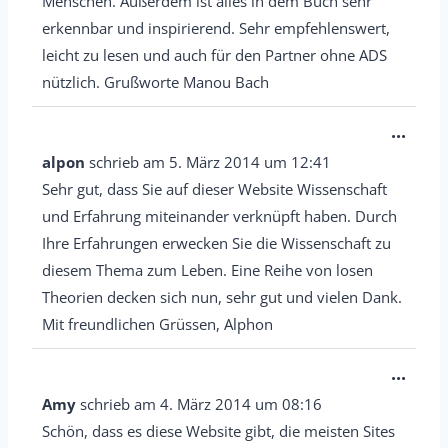
Menschen. Außerdem ist alles in dem Buch sehr
erkennbar und inspirierend. Sehr empfehlenswert,
leicht zu lesen und auch für den Partner ohne ADS
nützlich. Grußworte Manou Bach
D
...
i
alpon
schrieb am
5. März 2014
um
12:41
e
Sehr gut, dass Sie auf dieser Website Wissenschaft
s
und Erfahrung miteinander verknüpft haben. Durch
e
Ihre Erfahrungen erwecken Sie die Wissenschaft zu
M
diesem Thema zum Leben. Eine Reihe von losen
e
Theorien decken sich nun, sehr gut und vielen Dank.
Mit freundlichen Grüssen, Alphon
t
a
D
...
b
i
Amy
schrieb am
4. März 2014
um
08:16
o
e
Schön, dass es diese Website gibt, die meisten Sites
x