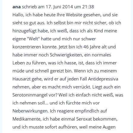
x
i
ana
schrieb am
17. Juni 2014
um
21:38
e
e
e
Hallo, ich habe heute Ihre Website gesehen, und sie
t
i
s
sieht so gut aus. Ich selbst bin mir nicht sicher, ob ich
a
n
e
hinzugefügt habe, ich weiß, dass ich als Kind meine
b
-
M
eigene "Welt" hatte und mich nur schwer
o
/
e
konzentrieren konnte. Jetzt bin ich 46 Jahre alt und
x
a
habe immer noch Schwierigkeiten, ein normales
t
e
u
Leben zu führen, was ich hasse, ist, dass ich immer
a
i
s
müde und schnell gereizt bin. Wenn ich zu meinem
b
n
b
Hausarzt gehe, wird er auf jeden Fall Antidepressiva
o
-
l
nehmen, aber es macht mich verrückt. Liegt auch ein
x
/
e
Serotoninmangel vor? Weil ich einfach nicht weiß, was
e
a
n
ich nehmen soll... und ich fürchte mich vor
i
u
d
Nebenwirkungen. Ich reagiere empfindlich auf
n
s
e
Medikamente, ich habe einmal Seroxat bekommen,
-
b
n
und ich musste sofort aufhören, weil meine Augen
/
l