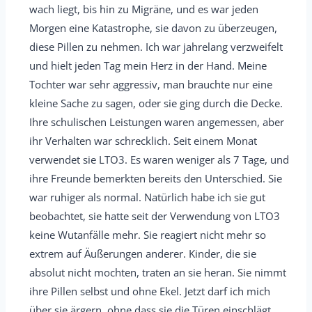
wach liegt, bis hin zu Migräne, und es war jeden
a
Morgen eine Katastrophe, sie davon zu überzeugen,
b
diese Pillen zu nehmen. Ich war jahrelang verzweifelt
o
und hielt jeden Tag mein Herz in der Hand. Meine
x
Tochter war sehr aggressiv, man brauchte nur eine
e
kleine Sache zu sagen, oder sie ging durch die Decke.
i
Ihre schulischen Leistungen waren angemessen, aber
n
ihr Verhalten war schrecklich. Seit einem Monat
-
verwendet sie LTO3. Es waren weniger als 7 Tage, und
/
ihre Freunde bemerkten bereits den Unterschied. Sie
a
war ruhiger als normal. Natürlich habe ich sie gut
u
beobachtet, sie hatte seit der Verwendung von LTO3
s
keine Wutanfälle mehr. Sie reagiert nicht mehr so
b
extrem auf Äußerungen anderer. Kinder, die sie
l
absolut nicht mochten, traten an sie heran. Sie nimmt
e
ihre Pillen selbst und ohne Ekel. Jetzt darf ich mich
n
über sie ärgern, ohne dass sie die Türen einschlägt