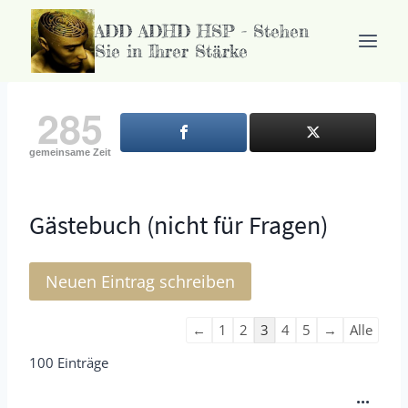
Zum
ADD ADHD HSP - Stehen
Inhalt
Sie in Ihrer Stärke
springen
285
gemeinsame Zeit
Gästebuch (nicht für Fragen)
N
←
1
2
3
4
5
→
Alle
a
100 Einträge
v
D
...
i