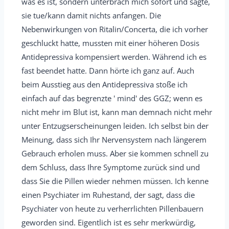
was es ist, sondern unterbrach mich sofort und sagte,
b
a
sie tue/kann damit nichts anfangen. Die
u
u
Nebenwirkungen von Ritalin/Concerta, die ich vorher
c
s
geschluckt hatte, mussten mit einer höheren Dosis
h
b
Antidepressiva kompensiert werden. Während ich es
l
l
fast beendet hatte. Dann hörte ich ganz auf. Auch
i
e
beim Ausstieg aus den Antidepressiva stoße ich
s
n
einfach auf das begrenzte ' mind' des GGZ; wenn es
t
d
nicht mehr im Blut ist, kann man demnach nicht mehr
e
e
unter Entzugserscheinungen leiden. Ich selbst bin der
n
Meinung, dass sich Ihr Nervensystem nach längerem
.
Gebrauch erholen muss. Aber sie kommen schnell zu
dem Schluss, dass Ihre Symptome zurück sind und
dass Sie die Pillen wieder nehmen müssen. Ich kenne
einen Psychiater im Ruhestand, der sagt, dass die
Psychiater von heute zu verherrlichten Pillenbauern
geworden sind. Eigentlich ist es sehr merkwürdig,