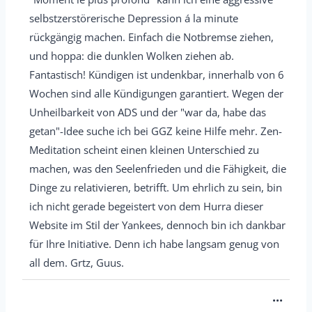
e
selbstzerstörerische Depression á la minute
n
rückgängig machen. Einfach die Notbremse ziehen,
d
und hoppa: die dunklen Wolken ziehen ab.
e
Fantastisch! Kündigen ist undenkbar, innerhalb von 6
n
Wochen sind alle Kündigungen garantiert. Wegen der
.
Unheilbarkeit von ADS und der "war da, habe das
getan"-Idee suche ich bei GGZ keine Hilfe mehr. Zen-
Meditation scheint einen kleinen Unterschied zu
machen, was den Seelenfrieden und die Fähigkeit, die
Dinge zu relativieren, betrifft. Um ehrlich zu sein, bin
ich nicht gerade begeistert von dem Hurra dieser
Website im Stil der Yankees, dennoch bin ich dankbar
für Ihre Initiative. Denn ich habe langsam genug von
all dem. Grtz, Guus.
D
...