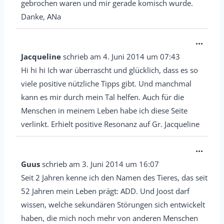
.
gebrochen waren und mir gerade komisch wurde.
a
e
Danke, ANa
u
n
s
d
D
...
b
e
i
Jacqueline
schrieb am
4. Juni 2014
um
07:43
l
n
e
Hi hi hi Ich war überrascht und glücklich, dass es so
e
.
s
viele positive nützliche Tipps gibt. Und manchmal
n
e
kann es mir durch mein Tal helfen. Auch für die
d
M
Menschen in meinem Leben habe ich diese Seite
e
e
verlinkt. Erhielt positive Resonanz auf Gr. Jacqueline
n
t
D
...
.
a
i
Guus
schrieb am
3. Juni 2014
um
16:07
b
e
Seit 2 Jahren kenne ich den Namen des Tieres, das seit
o
s
52 Jahren mein Leben prägt: ADD. Und Joost darf
x
e
wissen, welche sekundären Störungen sich entwickelt
e
M
haben, die mich noch mehr von anderen Menschen
i