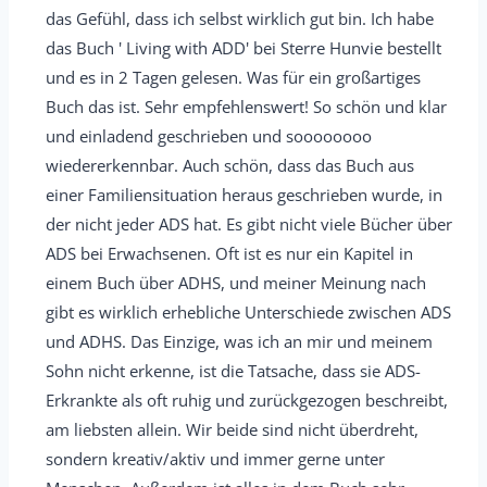
/
n
das Gefühl, dass ich selbst wirklich gut bin. Ich habe
a
d
das Buch ' Living with ADD' bei Sterre Hunvie bestellt
u
e
und es in 2 Tagen gelesen. Was für ein großartiges
s
n
Buch das ist. Sehr empfehlenswert! So schön und klar
b
.
und einladend geschrieben und soooooooo
l
wiedererkennbar. Auch schön, dass das Buch aus
e
einer Familiensituation heraus geschrieben wurde, in
n
der nicht jeder ADS hat. Es gibt nicht viele Bücher über
d
ADS bei Erwachsenen. Oft ist es nur ein Kapitel in
e
einem Buch über ADHS, und meiner Meinung nach
n
gibt es wirklich erhebliche Unterschiede zwischen ADS
.
und ADHS. Das Einzige, was ich an mir und meinem
Sohn nicht erkenne, ist die Tatsache, dass sie ADS-
Erkrankte als oft ruhig und zurückgezogen beschreibt,
am liebsten allein. Wir beide sind nicht überdreht,
sondern kreativ/aktiv und immer gerne unter