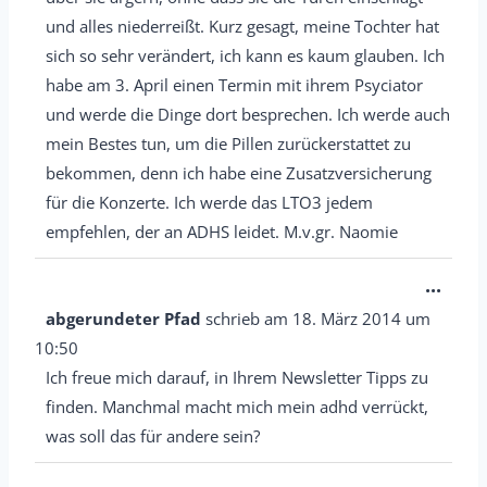
d
und alles niederreißt. Kurz gesagt, meine Tochter hat
e
sich so sehr verändert, ich kann es kaum glauben. Ich
n
habe am 3. April einen Termin mit ihrem Psyciator
.
und werde die Dinge dort besprechen. Ich werde auch
mein Bestes tun, um die Pillen zurückerstattet zu
bekommen, denn ich habe eine Zusatzversicherung
für die Konzerte. Ich werde das LTO3 jedem
empfehlen, der an ADHS leidet. M.v.gr. Naomie
D
...
i
abgerundeter Pfad
schrieb am
18. März 2014
um
e
10:50
s
Ich freue mich darauf, in Ihrem Newsletter Tipps zu
e
finden. Manchmal macht mich mein adhd verrückt,
M
was soll das für andere sein?
e