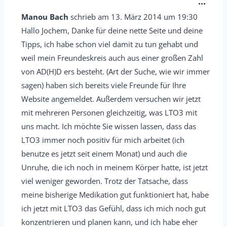
D
...
t
i
Manou Bach
schrieb am
13. März 2014
um
19:30
a
e
Hallo Jochem, Danke für deine nette Seite und deine
b
s
Tipps, ich habe schon viel damit zu tun gehabt und
o
e
weil mein Freundeskreis auch aus einer großen Zahl
x
M
von AD(H)D ers besteht. (Art der Suche, wie wir immer
e
e
sagen) haben sich bereits viele Freunde für Ihre
i
Website angemeldet. Außerdem versuchen wir jetzt
t
n
mit mehreren Personen gleichzeitig, was LTO3 mit
a
-
uns macht. Ich möchte Sie wissen lassen, dass das
b
/
LTO3 immer noch positiv für mich arbeitet (ich
o
a
benutze es jetzt seit einem Monat) und auch die
x
u
Unruhe, die ich noch in meinem Körper hatte, ist jetzt
e
s
viel weniger geworden. Trotz der Tatsache, dass
i
b
meine bisherige Medikation gut funktioniert hat, habe
n
l
ich jetzt mit LTO3 das Gefühl, dass ich mich noch gut
-
e
konzentrieren und planen kann, und ich habe eher