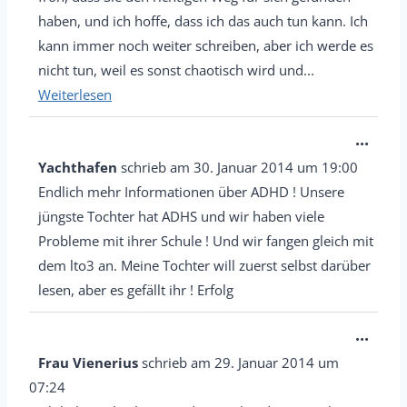
haben, und ich hoffe, dass ich das auch tun kann. Ich
kann immer noch weiter schreiben, aber ich werde es
nicht tun, weil es sonst chaotisch wird und...
Weiterlesen
D
...
i
Yachthafen
schrieb am
30. Januar 2014
um
19:00
e
Endlich mehr Informationen über ADHD ! Unsere
s
jüngste Tochter hat ADHS und wir haben viele
e
Probleme mit ihrer Schule ! Und wir fangen gleich mit
M
dem lto3 an. Meine Tochter will zuerst selbst darüber
e
lesen, aber es gefällt ihr ! Erfolg
t
D
...
a
i
Frau Vienerius
schrieb am
29. Januar 2014
um
b
e
07:24
o