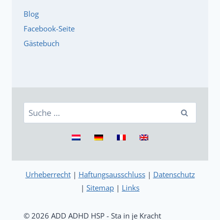
e
Blog
b
u
Facebook-Seite
c
Gästebuch
h
l
i
s
t
Suche
e
nach:
Urheberrecht
|
Haftungsausschluss
|
Datenschutz
|
Sitemap
|
Links
© 2026 ADD ADHD HSP - Sta in je Kracht