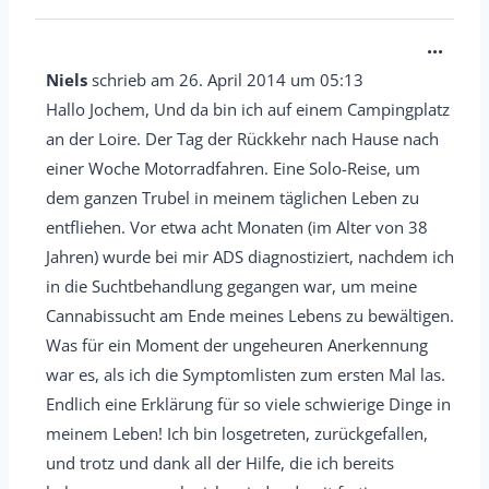
a
u
D
...
s
i
Niels
schrieb am
26. April 2014
um
05:13
b
e
Hallo Jochem, Und da bin ich auf einem Campingplatz
l
s
an der Loire. Der Tag der Rückkehr nach Hause nach
e
e
einer Woche Motorradfahren. Eine Solo-Reise, um
n
M
dem ganzen Trubel in meinem täglichen Leben zu
d
e
entfliehen. Vor etwa acht Monaten (im Alter von 38
e
Jahren) wurde bei mir ADS diagnostiziert, nachdem ich
t
n
in die Suchtbehandlung gegangen war, um meine
a
.
Cannabissucht am Ende meines Lebens zu bewältigen.
b
Was für ein Moment der ungeheuren Anerkennung
o
war es, als ich die Symptomlisten zum ersten Mal las.
x
Endlich eine Erklärung für so viele schwierige Dinge in
e
meinem Leben! Ich bin losgetreten, zurückgefallen,
i
und trotz und dank all der Hilfe, die ich bereits
n