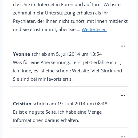
dass Sie im Internet in Foren und auf Ihrer Website
zehnmal mehr Unterstützung erhalten als Ihr
Psychiater, der Ihnen nicht zuhört, mit Ihnen mitdenkt
und Sie ernst nimmt, aber Sie....
Weiterlesen
D
...
i
Yvonne
schrieb am
5. Juli 2014
um
13:54
e
Was für eine Anerkennung... erst jetzt erfahre ich :-)
s
Ich finde, es ist eine schöne Website. Viel Glück und
e
Sie sind bei mir favorisiert's.
M
D
...
e
i
Cristian
schrieb am
19. Juni 2014
um
08:48
t
e
Es ist eine gute Seite, ich habe eine Menge
a
s
Informationen daraus erhalten.
b
e
o
D
...
M