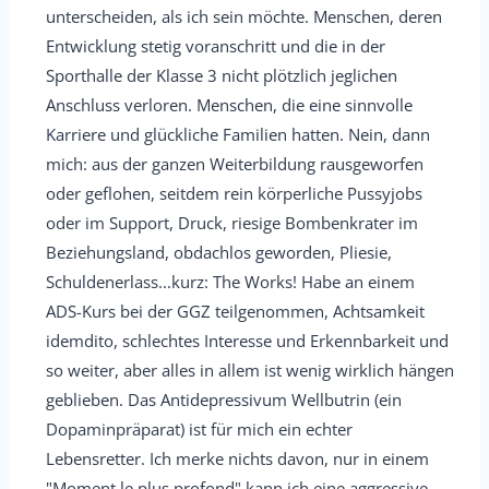
e
unterscheiden, als ich sein möchte. Menschen, deren
n
Entwicklung stetig voranschritt und die in der
t
-
Sporthalle der Klasse 3 nicht plötzlich jeglichen
a
/
Anschluss verloren. Menschen, die eine sinnvolle
b
a
Karriere und glückliche Familien hatten. Nein, dann
o
u
mich: aus der ganzen Weiterbildung rausgeworfen
x
s
oder geflohen, seitdem rein körperliche Pussyjobs
e
b
oder im Support, Druck, riesige Bombenkrater im
i
l
Beziehungsland, obdachlos geworden, Pliesie,
n
e
Schuldenerlass...kurz: The Works! Habe an einem
-
n
ADS-Kurs bei der GGZ teilgenommen, Achtsamkeit
/
d
idemdito, schlechtes Interesse und Erkennbarkeit und
a
e
so weiter, aber alles in allem ist wenig wirklich hängen
u
n
geblieben. Das Antidepressivum Wellbutrin (ein
s
.
Dopaminpräparat) ist für mich ein echter
b
Lebensretter. Ich merke nichts davon, nur in einem
l
"Moment le plus profond" kann ich eine aggressive