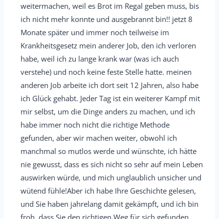
weitermachen, weil es Brot im Regal geben muss, bis
u
ich nicht mehr konnte und ausgebrannt bin!! jetzt 8
s
Monate später und immer noch teilweise im
b
Krankheitsgesetz mein anderer Job, den ich verloren
l
habe, weil ich zu lange krank war (was ich auch
e
verstehe) und noch keine feste Stelle hatte. meinen
n
anderen Job arbeite ich dort seit 12 Jahren, also habe
d
ich Glück gehabt. Jeder Tag ist ein weiterer Kampf mit
e
mir selbst, um die Dinge anders zu machen, und ich
n
habe immer noch nicht die richtige Methode
.
gefunden, aber wir machen weiter, obwohl ich
manchmal so mutlos werde und wünschte, ich hätte
nie gewusst, dass es sich nicht so sehr auf mein Leben
auswirken würde, und mich unglaublich unsicher und
wütend fühle!Aber ich habe Ihre Geschichte gelesen,
und Sie haben jahrelang damit gekämpft, und ich bin
froh, dass Sie den richtigen Weg für sich gefunden