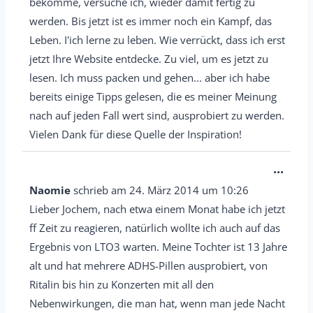
bekomme, versuche ich, wieder damit fertig zu
-
werden. Bis jetzt ist es immer noch ein Kampf, das
/
Leben. I'ich lerne zu leben. Wie verrückt, dass ich erst
a
jetzt Ihre Website entdecke. Zu viel, um es jetzt zu
u
lesen. Ich muss packen und gehen... aber ich habe
s
bereits einige Tipps gelesen, die es meiner Meinung
b
nach auf jeden Fall wert sind, ausprobiert zu werden.
l
Vielen Dank für diese Quelle der Inspiration!
e
n
D
...
d
i
Naomie
schrieb am
24. März 2014
um
10:26
e
e
Lieber Jochem, nach etwa einem Monat habe ich jetzt
n
s
ff Zeit zu reagieren, natürlich wollte ich auch auf das
.
e
Ergebnis von LTO3 warten. Meine Tochter ist 13 Jahre
M
alt und hat mehrere ADHS-Pillen ausprobiert, von
e
Ritalin bis hin zu Konzerten mit all den
Nebenwirkungen, die man hat, wenn man jede Nacht
t