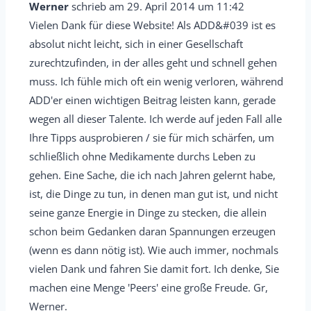
i
Werner
schrieb am
29. April 2014
um
11:42
e
Vielen Dank für diese Website! Als ADD&#039 ist es
s
absolut nicht leicht, sich in einer Gesellschaft
e
zurechtzufinden, in der alles geht und schnell gehen
M
muss. Ich fühle mich oft ein wenig verloren, während
e
ADD'er einen wichtigen Beitrag leisten kann, gerade
wegen all dieser Talente. Ich werde auf jeden Fall alle
t
Ihre Tipps ausprobieren / sie für mich schärfen, um
a
schließlich ohne Medikamente durchs Leben zu
b
gehen. Eine Sache, die ich nach Jahren gelernt habe,
o
ist, die Dinge zu tun, in denen man gut ist, und nicht
x
seine ganze Energie in Dinge zu stecken, die allein
e
schon beim Gedanken daran Spannungen erzeugen
i
(wenn es dann nötig ist). Wie auch immer, nochmals
n
vielen Dank und fahren Sie damit fort. Ich denke, Sie
-
machen eine Menge 'Peers' eine große Freude. Gr,
/
Werner.