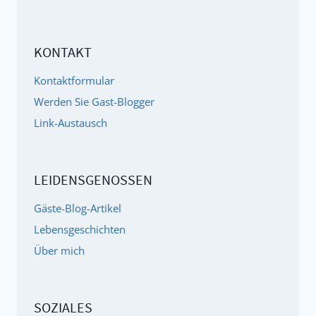
i
e
g
n
a
KONTAKT
.
t
Kontaktformular
i
Werden Sie Gast-Blogger
o
Link-Austausch
n
i
n
LEIDENSGENOSSEN
d
e
Gäste-Blog-Artikel
r
Lebensgeschichten
G
Über mich
ä
s
t
SOZIALES