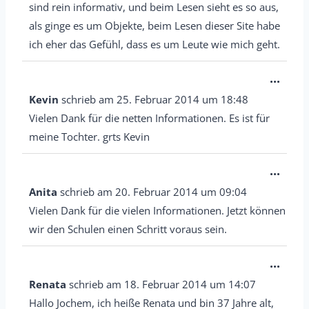
s
sind rein informativ, und beim Lesen sieht es so aus,
e
e
als ginge es um Objekte, beim Lesen dieser Site habe
i
M
ich eher das Gefühl, dass es um Leute wie mich geht.
n
e
-
D
...
t
/
i
Kevin
schrieb am
25. Februar 2014
um
18:48
a
a
e
Vielen Dank für die netten Informationen. Es ist für
b
u
s
meine Tochter. grts Kevin
o
s
e
x
b
D
...
M
e
l
i
Anita
schrieb am
20. Februar 2014
um
09:04
e
i
e
e
Vielen Dank für die vielen Informationen. Jetzt können
t
n
n
s
wir den Schulen einen Schritt voraus sein.
a
-
d
e
b
/
D
...
e
M
o
a
i
n
Renata
schrieb am
18. Februar 2014
um
14:07
e
x
u
e
.
Hallo Jochem, ich heiße Renata und bin 37 Jahre alt,
t