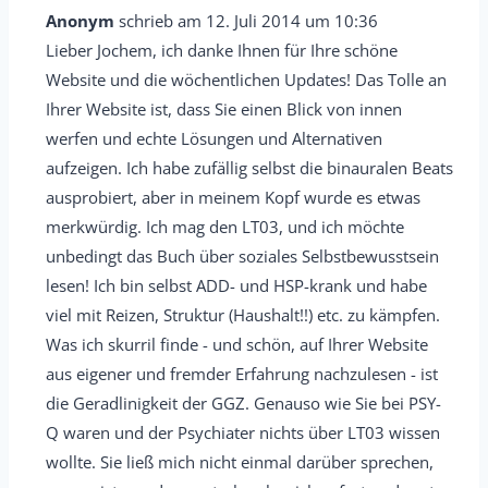
i
Anonym
schrieb am
12. Juli 2014
um
10:36
g
e
Lieber Jochem, ich danke Ihnen für Ihre schöne
a
s
Website und die wöchentlichen Updates! Das Tolle an
t
e
Ihrer Website ist, dass Sie einen Blick von innen
i
M
werfen und echte Lösungen und Alternativen
o
e
aufzeigen. Ich habe zufällig selbst die binauralen Beats
n
ausprobiert, aber in meinem Kopf wurde es etwas
t
i
merkwürdig. Ich mag den LT03, und ich möchte
a
n
unbedingt das Buch über soziales Selbstbewusstsein
d
b
lesen! Ich bin selbst ADD- und HSP-krank und habe
e
o
viel mit Reizen, Struktur (Haushalt!!) etc. zu kämpfen.
r
x
Was ich skurril finde - und schön, auf Ihrer Website
G
e
aus eigener und fremder Erfahrung nachzulesen - ist
ä
i
die Geradlinigkeit der GGZ. Genauso wie Sie bei PSY-
s
n
Q waren und der Psychiater nichts über LT03 wissen
t
-
wollte. Sie ließ mich nicht einmal darüber sprechen,
e
/