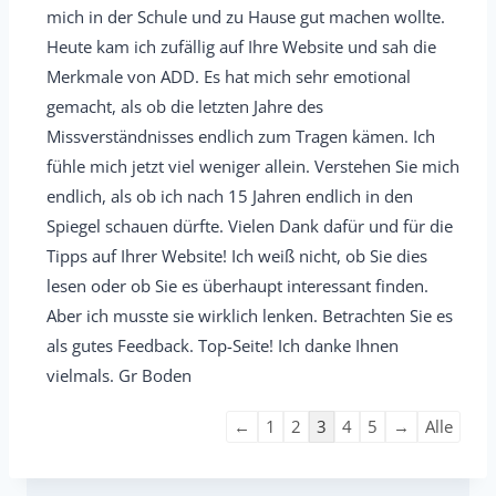
s
.
mich in der Schule und zu Hause gut machen wollte.
b
b
Heute kam ich zufällig auf Ihre Website und sah die
o
l
Merkmale von ADD. Es hat mich sehr emotional
x
e
gemacht, als ob die letzten Jahre des
e
n
Missverständnisses endlich zum Tragen kämen. Ich
i
d
fühle mich jetzt viel weniger allein. Verstehen Sie mich
n
e
endlich, als ob ich nach 15 Jahren endlich in den
-
n
Spiegel schauen dürfte. Vielen Dank dafür und für die
/
.
Tipps auf Ihrer Website! Ich weiß nicht, ob Sie dies
a
lesen oder ob Sie es überhaupt interessant finden.
u
Aber ich musste sie wirklich lenken. Betrachten Sie es
s
als gutes Feedback. Top-Seite! Ich danke Ihnen
b
vielmals. Gr Boden
l
e
N
←
1
2
3
4
5
→
Alle
n
a
d
v