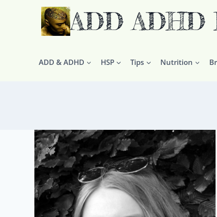
Doorgaan
ADD ADHD HS
naar
inhoud
ADD & ADHD
HSP
Tips
Nutrition
Br