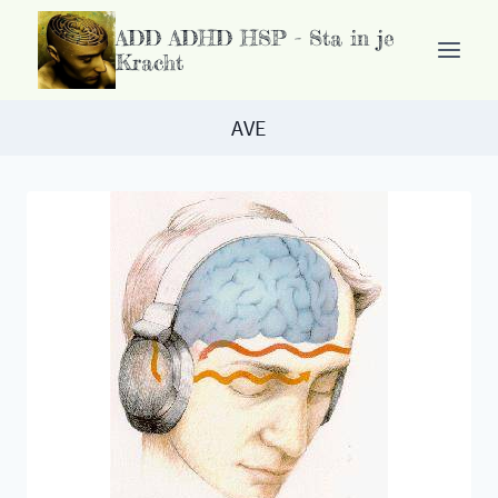
Ga
ADD ADHD HSP - Sta in je
naar
Kracht
de
inhoud
AVE