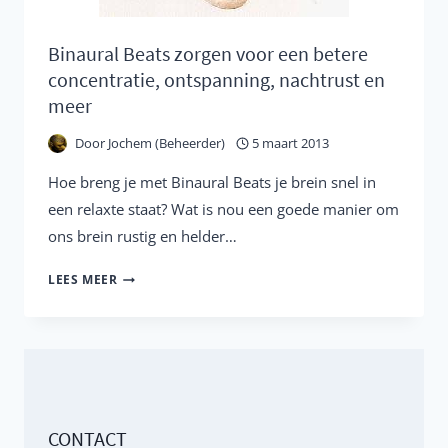
Binaural Beats zorgen voor een betere
concentratie, ontspanning, nachtrust en
meer
Door
Jochem (Beheerder)
5 maart 2013
Hoe breng je met Binaural Beats je brein snel in
een relaxte staat? Wat is nou een goede manier om
ons brein rustig en helder…
BINAURAL
LEES MEER
BEATS
ZORGEN
VOOR
EEN
BETERE
CONTACT
CONCENTRATIE,