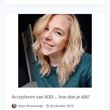
IS
NEUROFEEDBACK
EN
HOE
KAN
HET
HELPEN
BIJ
ADD
/
ADHD?
Accepteren van ADD… hoe doe je dát?
Door
Roosmarijn
30 oktober 2019