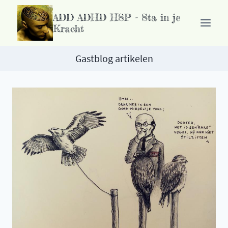
Ga
ADD ADHD HSP - Sta in je
naar
Kracht
de
inhoud
Gastblog artikelen