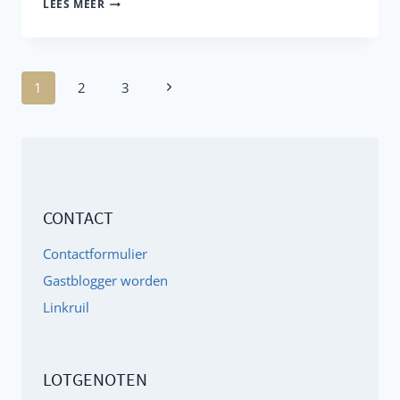
TERUGKEREN
LEES MEER
NAAR
JEZELF…
DE
Paginanavigatie
Volgende
1
2
3
WEG
pagina
NAAR
MIJN
THUIS
CONTACT
Contactformulier
Gastblogger worden
Linkruil
LOTGENOTEN