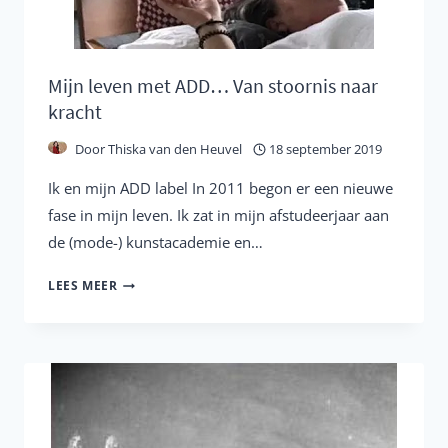
Mijn leven met ADD… Van stoornis naar
kracht
Door
Thiska van den Heuvel
18 september 2019
Ik en mijn ADD label In 2011 begon er een nieuwe
fase in mijn leven. Ik zat in mijn afstudeerjaar aan
de (mode-) kunstacademie en…
MIJN
LEES MEER
LEVEN
MET
ADD…
VAN
STOORNIS
NAAR