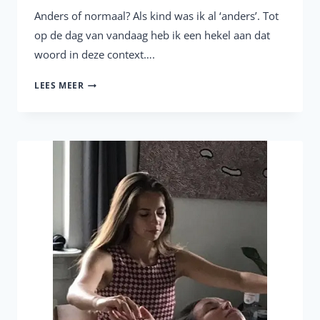
Anders of normaal? Als kind was ik al ‘anders’. Tot
op de dag van vandaag heb ik een hekel aan dat
woord in deze context….
ACCEPTEREN
LEES MEER
VAN
ADD…
HOE
DOE
JE
DÁT?