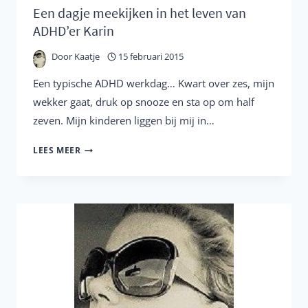
Een dagje meekijken in het leven van
ADHD’er Karin
Door
Kaatje
15 februari 2015
Een typische ADHD werkdag… Kwart over zes, mijn
wekker gaat, druk op snooze en sta op om half
zeven. Mijn kinderen liggen bij mij in…
EEN
LEES MEER
DAGJE
MEEKIJKEN
IN
HET
LEVEN
VAN
ADHD’ER
KARIN