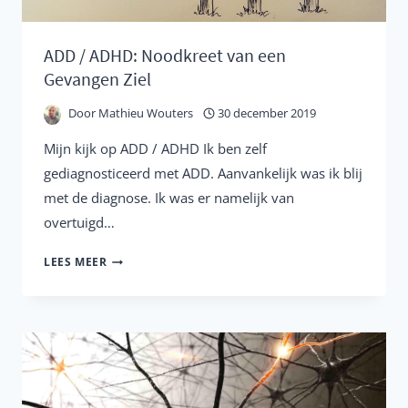
ADD / ADHD: Noodkreet van een
Gevangen Ziel
Door
Mathieu Wouters
30 december 2019
Mijn kijk op ADD / ADHD Ik ben zelf
gediagnosticeerd met ADD. Aanvankelijk was ik blij
met de diagnose. Ik was er namelijk van
overtuigd…
ADD
LEES MEER
/
ADHD:
NOODKREET
VAN
EEN
GEVANGEN