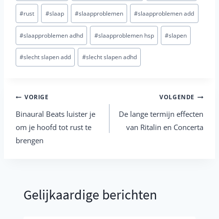
#
rust
#
slaap
#
slaapproblemen
#
slaapproblemen add
#
slaapproblemen adhd
#
slaapproblemen hsp
#
slapen
#
slecht slapen add
#
slecht slapen adhd
Berichtnavigatie
VORIGE
VOLGENDE
Binaural Beats luister je
De lange termijn effecten
om je hoofd tot rust te
van Ritalin en Concerta
brengen
Gelijkaardige berichten