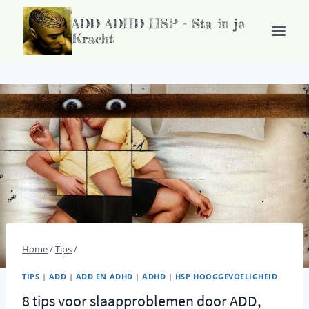
Ga
ADD ADHD HSP - Sta in je
naar
Kracht
de
inhoud
Home
/
Tips
/
TIPS
|
ADD
|
ADD EN ADHD
|
ADHD
|
HSP HOOGGEVOELIGHEID
8 tips voor slaapproblemen door ADD,