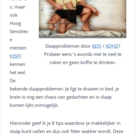
s, maar
ook
Hoog
Sensitiev
e
Slaapproblemen door
ADD
/
ADHD
?
mensen
Probeer eens ‘s avonds niet te veel te
(
HSP
)
roken en geen koffie te drinken.
kennen
het wel.
De
bekende slaapproblemen. Je ligt te draaien in bed, je
brein is nog een chaos van gedachten en in slaap
komen lijkt onmogelijk.
Hieronder geef ik je 8 tips waardoor je makkelijker in
slaap kunt vallen en dus ook fitter wakker wordt. Deze