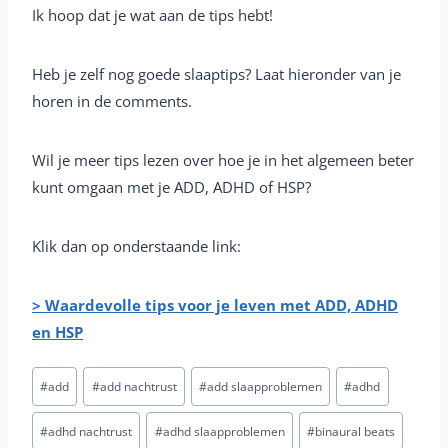
Ik hoop dat je wat aan de tips hebt!
Heb je zelf nog goede slaaptips? Laat hieronder van je
horen in de comments.
Wil je meer tips lezen over hoe je in het algemeen beter
kunt omgaan met je ADD, ADHD of HSP?
Klik dan op onderstaande link:
> Waardevolle tips voor je leven met ADD, ADHD
en HSP
Post
#
add
#
add nachtrust
#
add slaapproblemen
#
adhd
Tags:
#
adhd nachtrust
#
adhd slaapproblemen
#
binaural beats