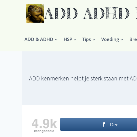
Ga
ADD ADHD HS
naar
de
inhoud
ADD & ADHD
HSP
Tips
Voeding
Bre
ADD kenmerken helpt je sterk staan met A
4.9k
Deel
keer gedeeld