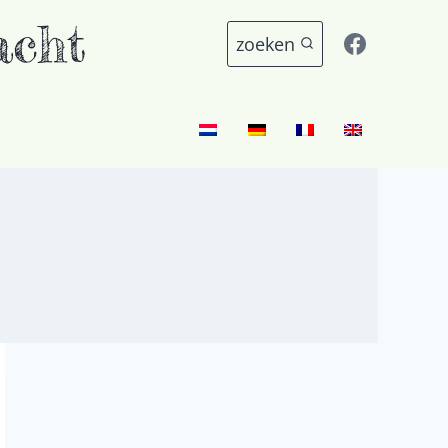
acht
zoeken