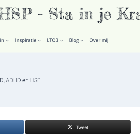
P - Sta in je Kr
in
Inspiratie
LTO3
Blog
Over mij
DD, ADHD en HSP
Tweet