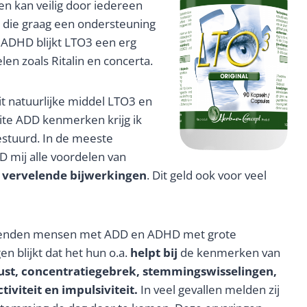
en kan veilig door iedereen
die graag een ondersteuning
f ADHD blijkt LTO3 een erg
n zoals Ritalin en concerta.
t natuurlijke middel LTO3 en
ite ADD kenmerken krijg ik
estuurd. In de meeste
 mij alle voordelen van
 vervelende bijwerkingen
. Dit geld ook voor veel
duizenden mensen met ADD en ADHD met grote
n blijkt dat het hun o.a.
helpt bij
de kenmerken van
ust, concentratiegebrek, stemmingswisselingen,
iviteit en impulsiviteit.
In veel gevallen melden zij