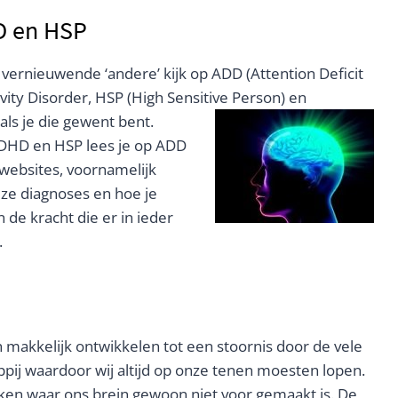
D en HSP
ernieuwende ‘andere’ kijk op ADD (Attention Deficit
vity Disorder, HSP (High Sensitive Person) en
ls je die gewent bent.
ADHD en HSP lees je op ADD
 websites, voornamelijk
ze diagnoses en hoe je
 de kracht die er in ieder
.
akkelijk ontwikkelen tot een stoornis door de vele
ij waardoor wij altijd op onze tenen moesten lopen.
ken waar ons brein gewoon niet voor gemaakt is. De