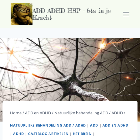
Ga
ADD ADHD HSP - Sta in je
naar
Kracht
de
inhoud
Home
/
ADD en ADHD
/
Natuurlijke behandeling ADD / ADHD
/
NATUURLIJKE BEHANDELING ADD / ADHD
|
ADD
|
ADD EN ADHD
|
ADHD
|
GASTBLOG ARTIKELEN
|
HET BREIN
|