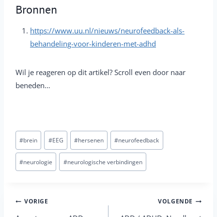
Bronnen
https://www.uu.nl/nieuws/neurofeedback-als-
behandeling-voor-kinderen-met-adhd
Wil je reageren op dit artikel? Scroll even door naar
beneden…
Post
#
brein
#
EEG
#
hersenen
#
neurofeedback
Tags:
#
neurologie
#
neurologische verbindingen
Berichtnavigatie
VORIGE
VOLGENDE