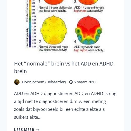
ONTSPANNING,
NACHTRUST
EN
MEER
Het “normale” brein vs het ADD en ADHD
brein
Door
Jochem (Beheerder)
5 maart 2013
ADD en ADHD diagnosticeren ADD en ADHD is nog
altijd niet te diagnosticeren d.m.v. een meting
zoals dat bijvoorbeeld bij een echte ziekte als
suikerziekte…
HET
LEES MEER