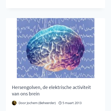
“NORMALE”
BREIN
VS
HET
ADD
EN
ADHD
BREIN
Hersengolven, de elektrische activiteit
van ons brein
Door
Jochem (Beheerder)
5 maart 2013