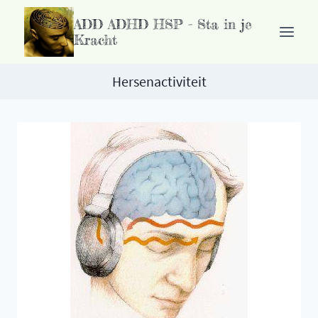
Ga
ADD ADHD HSP - Sta in je
naar
Kracht
de
inhoud
Hersenactiviteit