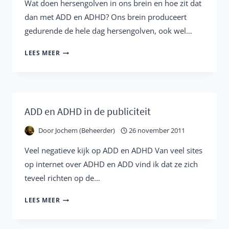
Wat doen hersengolven in ons brein en hoe zit dat
dan met ADD en ADHD? Ons brein produceert
gedurende de hele dag hersengolven, ook wel…
HERSENGOLVEN,
LEES MEER
DE
ELEKTRISCHE
ACTIVITEIT
VAN
ADD en ADHD in de publiciteit
ONS
Door
Jochem (Beheerder)
26 november 2011
BREIN
Veel negatieve kijk op ADD en ADHD Van veel sites
op internet over ADHD en ADD vind ik dat ze zich
teveel richten op de…
ADD
LEES MEER
EN
ADHD