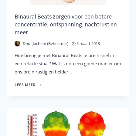
Binaural Beats zorgen voor een betere
concentratie, ontspanning, nachtrust en
meer
Door
Jochem (Beheerder)
5 maart 2013
Hoe breng je met Binaural Beats je brein snel in
een relaxte staat? Wat is nou een goede manier om
ons brein rustig en helder…
BINAURAL
LEES MEER
BEATS
ZORGEN
VOOR
EEN
BETERE
CONCENTRATIE,