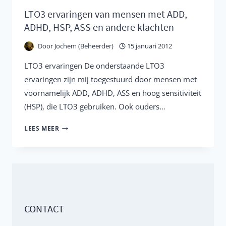
LTO3 ervaringen van mensen met ADD,
ADHD, HSP, ASS en andere klachten
Door
Jochem (Beheerder)
15 januari 2012
LTO3 ervaringen De onderstaande LTO3
ervaringen zijn mij toegestuurd door mensen met
voornamelijk ADD, ADHD, ASS en hoog sensitiviteit
(HSP), die LTO3 gebruiken. Ook ouders…
LTO3
LEES MEER
ERVARINGEN
VAN
MENSEN
MET
ADD,
CONTACT
ADHD,
HSP,