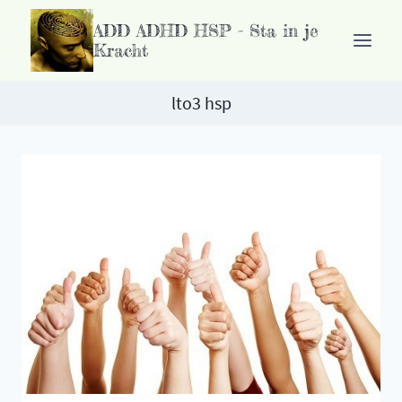
Ga
ADD ADHD HSP - Sta in je
naar
Kracht
de
inhoud
lto3 hsp