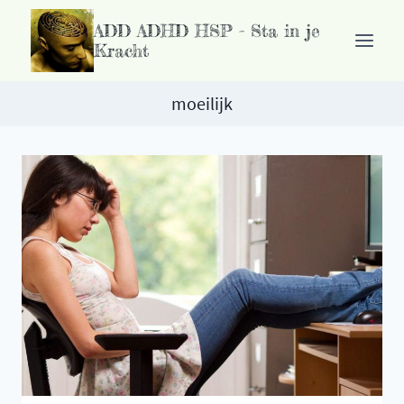
Ga
ADD ADHD HSP - Sta in je
naar
Kracht
de
inhoud
moeilijk