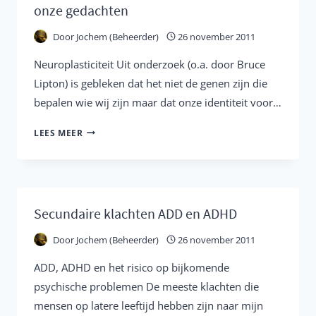
onze gedachten
Door
Jochem (Beheerder)
26 november 2011
Neuroplasticiteit Uit onderzoek (o.a. door Bruce
Lipton) is gebleken dat het niet de genen zijn die
bepalen wie wij zijn maar dat onze identiteit voor…
NEUROPLASTICITEIT,
LEES MEER
NLP
EN
DE
KRACHT
Secundaire klachten ADD en ADHD
VAN
Door
Jochem (Beheerder)
26 november 2011
ONZE
GEDACHTEN
ADD, ADHD en het risico op bijkomende
psychische problemen De meeste klachten die
mensen op latere leeftijd hebben zijn naar mijn