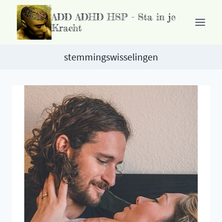
Ga
ADD ADHD HSP - Sta in je
naar
Kracht
de
inhoud
stemmingswisselingen