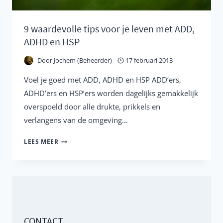
9 waardevolle tips voor je leven met ADD,
ADHD en HSP
Door
Jochem (Beheerder)
17 februari 2013
Voel je goed met ADD, ADHD en HSP ADD’ers,
ADHD’ers en HSP’ers worden dagelijks gemakkelijk
overspoeld door alle drukte, prikkels en
verlangens van de omgeving…
9
LEES MEER
WAARDEVOLLE
TIPS
VOOR
JE
LEVEN
CONTACT
MET