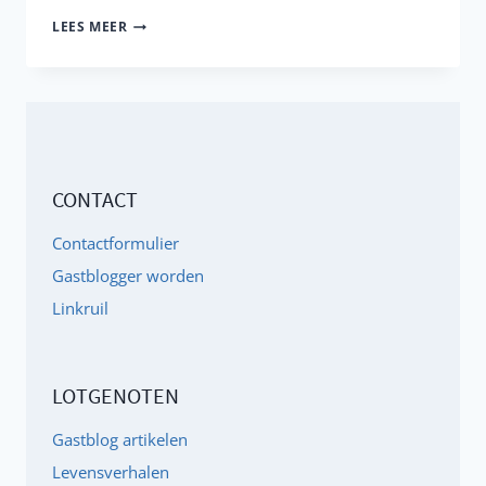
VERSCHILLENDE
LEES MEER
VORMEN
VAN
INTELLIGENTIE,
NIEMAND
IS
CONTACT
DOM!
Contactformulier
Gastblogger worden
Linkruil
LOTGENOTEN
Gastblog artikelen
Levensverhalen