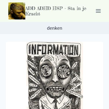
Ga
ADD ADHD HSP - Sta in je
naar
Kracht
de
inhoud
denken