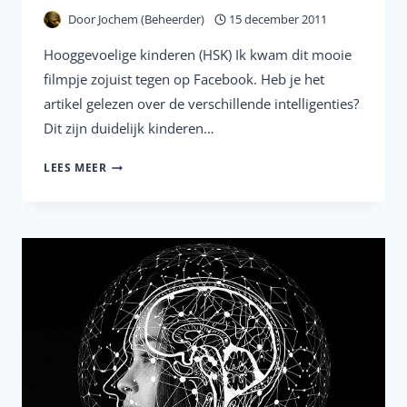
Door
Jochem (Beheerder)
15 december 2011
Hooggevoelige kinderen (HSK) Ik kwam dit mooie
filmpje zojuist tegen op Facebook. Heb je het
artikel gelezen over de verschillende intelligenties?
Dit zijn duidelijk kinderen…
IK
LEES MEER
VOEL,
IK
VOEL,
WAT
JIJ
NIET
VOELT…