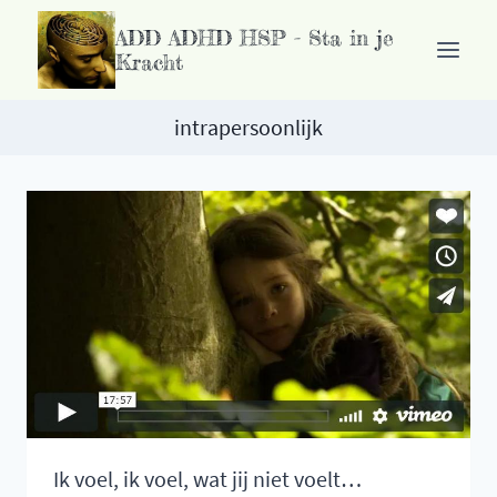
Ga
ADD ADHD HSP - Sta in je
naar
Kracht
de
inhoud
intrapersoonlijk
Ik voel, ik voel, wat jij niet voelt…