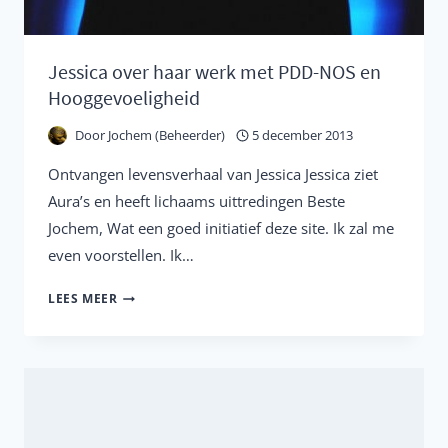
Jessica over haar werk met PDD-NOS en
Hooggevoeligheid
Door
Jochem (Beheerder)
5 december 2013
Ontvangen levensverhaal van Jessica Jessica ziet
Aura’s en heeft lichaams uittredingen Beste
Jochem, Wat een goed initiatief deze site. Ik zal me
even voorstellen. Ik…
JESSICA
LEES MEER
OVER
HAAR
WERK
MET
PDD-