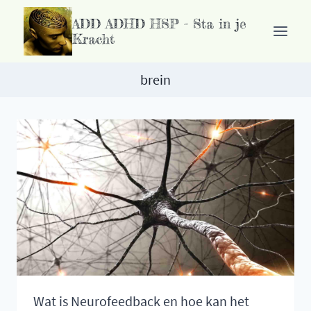
Ga
ADD ADHD HSP - Sta in je
naar
Kracht
de
inhoud
brein
Wat is Neurofeedback en hoe kan het