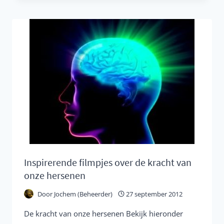
BREIN
VS
HET
ADD
EN
ADHD
BREIN
Inspirerende filmpjes over de kracht van
onze hersenen
Door
Jochem (Beheerder)
27 september 2012
De kracht van onze hersenen Bekijk hieronder