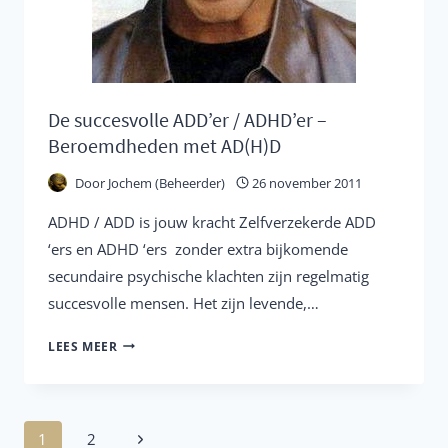
De succesvolle ADD’er / ADHD’er –
Beroemdheden met AD(H)D
Door
Jochem (Beheerder)
26 november 2011
ADHD / ADD is jouw kracht Zelfverzekerde ADD
‘ers en ADHD ‘ers zonder extra bijkomende
secundaire psychische klachten zijn regelmatig
succesvolle mensen. Het zijn levende,…
DE
LEES MEER
SUCCESVOLLE
ADD’ER
/
Paginanavigatie
Volgende
1
2