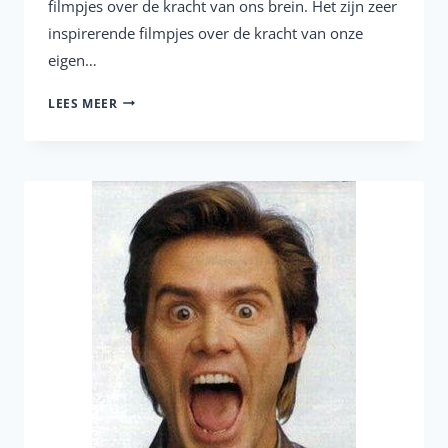
filmpjes over de kracht van ons brein. Het zijn zeer
inspirerende filmpjes over de kracht van onze
eigen…
INSPIRERENDE
LEES MEER
FILMPJES
OVER
DE
KRACHT
VAN
ONZE
HERSENEN