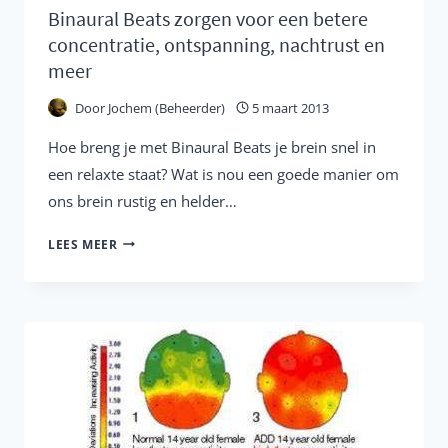
Binaural Beats zorgen voor een betere
concentratie, ontspanning, nachtrust en
meer
Door
Jochem (Beheerder)
5 maart 2013
Hoe breng je met Binaural Beats je brein snel in
een relaxte staat? Wat is nou een goede manier om
ons brein rustig en helder…
BINAURAL
LEES MEER
BEATS
ZORGEN
VOOR
EEN
BETERE
CONCENTRATIE,
ONTSPANNING,