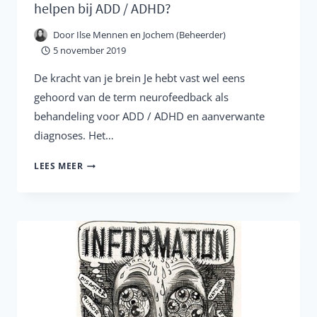
helpen bij ADD / ADHD?
Door
Ilse Mennen en Jochem (Beheerder)
5 november 2019
De kracht van je brein Je hebt vast wel eens
gehoord van de term neurofeedback als
behandeling voor ADD / ADHD en aanverwante
diagnoses. Het…
WAT
LEES MEER
IS
NEUROFEEDBACK
EN
HOE
KAN
HET
HELPEN