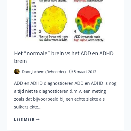
NACHTRUST
EN
MEER
Het “normale” brein vs het ADD en ADHD
brein
Door
Jochem (Beheerder)
5 maart 2013
ADD en ADHD diagnosticeren ADD en ADHD is nog
altijd niet te diagnosticeren d.m.v. een meting
zoals dat bijvoorbeeld bij een echte ziekte als
suikerziekte…
HET
LEES MEER
“NORMALE”