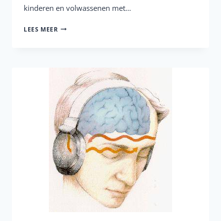
kinderen en volwassenen met…
LTO3
LEES MEER
IN
BREIN
MAGAZINE
–
BIJLAGE
TELEGRAAF