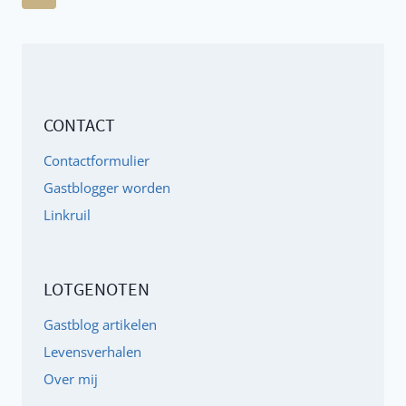
ADHD’ER
pagina
–
BEROEMDHEDEN
MET
AD(H)D
CONTACT
Contactformulier
Gastblogger worden
Linkruil
LOTGENOTEN
Gastblog artikelen
Levensverhalen
Over mij