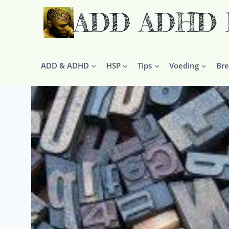
Ga
ADD ADHD HS
naar
de
inhoud
ADD & ADHD
HSP
Tips
Voeding
Bre