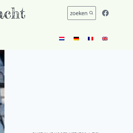
acht
zoeken