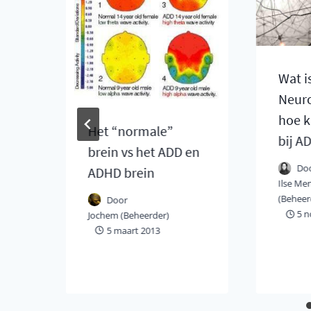
Wat i
Neur
n
hoe k
Het “normale”
en
bij A
brein vs het ADD en
Do
ADHD brein
Ilse Me
(Beheer
Door
5 
Jochem (Beheerder)
5 maart 2013