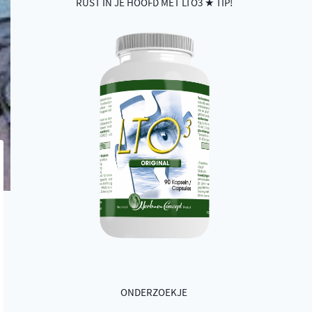
RUST IN JE HOOFD MET LTO3 ★ TIP!
ONDERZOEKJE