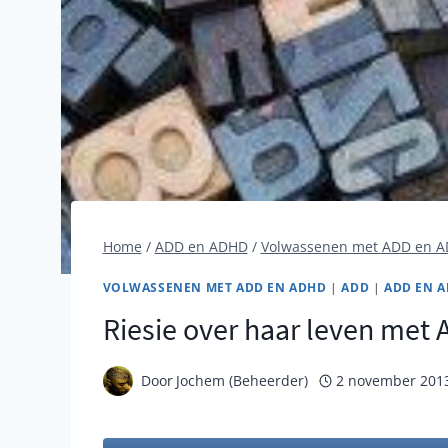
Home
/
ADD en ADHD
/
Volwassenen met ADD en 
VOLWASSENEN MET ADD EN ADHD
|
ADD
|
ADD EN 
Riesie over haar leven met 
Door
Jochem (Beheerder)
2 november 201