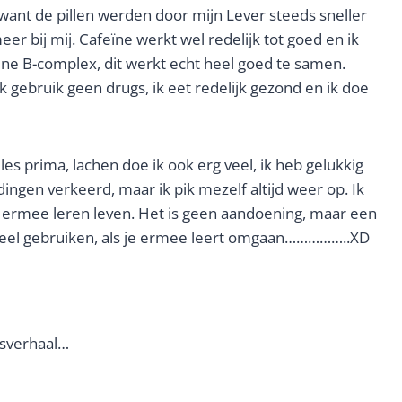
 want de pillen werden door mijn Lever steeds sneller
er bij mij. Cafeïne werkt wel redelijk tot goed en ik
mine B-complex, dit werkt echt heel goed te samen.
ik gebruik geen drugs, ik eet redelijk gezond en ik doe
es prima, lachen doe ik ook erg veel, ik heb gelukkig
ngen verkeerd, maar ik pik mezelf altijd weer op. Ik
 ermee leren leven. Het is geen aandoening, maar een
rdeel gebruiken, als je ermee leert omgaan……………..XD
nsverhaal…