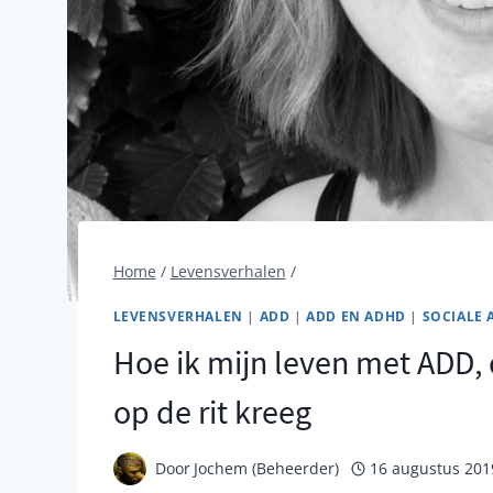
Home
/
Levensverhalen
/
LEVENSVERHALEN
|
ADD
|
ADD EN ADHD
|
SOCIALE
Hoe ik mijn leven met ADD,
op de rit kreeg
Door
Jochem (Beheerder)
16 augustus 201