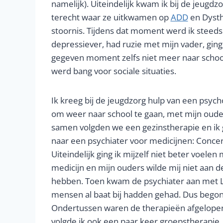
namelijk). Uiteindelijk kwam ik bij de jeugdz
terecht waar ze uitkwamen op
ADD
en Dyst
stoornis. Tijdens dat moment werd ik steeds
depressiever, had ruzie met mijn vader, gin
gegeven moment zelfs niet meer naar schoo
werd bang voor sociale situaties.
Ik kreeg bij de jeugdzorg hulp van een psyc
om weer naar school te gaan, met mijn oude
samen volgden we een gezinstherapie en ik 
naar een psychiater voor medicijnen: Concer
Uiteindelijk ging ik mijzelf niet beter voelen
medicijn en mijn ouders wilde mij niet aan de
hebben. Toen kwam de psychiater aan met LT
mensen al baat bij hadden gehad. Dus begon
Ondertussen waren de therapieën afgelopen 
volgde ik ook een paar keer groepstherapie, m