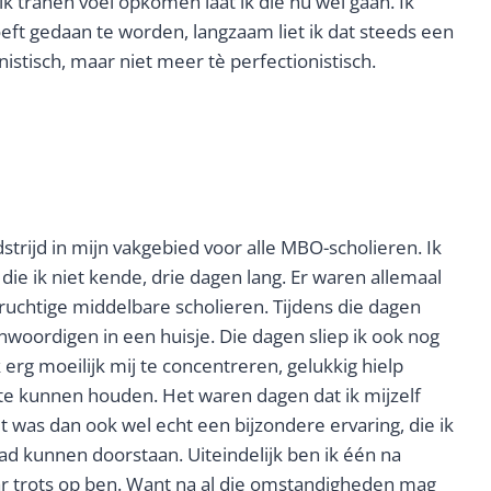
ik tranen voel opkomen laat ik die nu wel gaan. Ik
hoeft gedaan te worden, langzaam liet ik dat steeds een
istisch, maar niet meer tè perfectionistisch.
strijd in mijn vakgebied voor alle MBO-scholieren. Ik
die ik niet kende, drie dagen lang. Er waren allemaal
uchtige middelbare scholieren. Tijdens die dagen
nwoordigen in een huisje. Die dagen sliep ik ook nog
erg moeilijk mij te concentreren, gelukkig hielp
te kunnen houden. Het waren dagen dat ik mijzelf
t was dan ook wel echt een bijzondere ervaring, die ik
ad kunnen doorstaan. Uiteindelijk ben ik één na
ar trots op ben. Want na al die omstandigheden mag