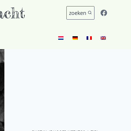
acht
zoeken