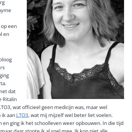
org
hyme
g op een
l en
holoog
rs
ging
ta.
 met dat
 Ritalin
O3, wat officieel geen medicijn was, maar wel
 ik aan
LTO3
, wat mij mijzelf wel beter liet voelen.
en ging ik het schoolleven weer opbouwen. In die tijd
aar daar stopte ik al snel mee. Ik kon niet alle