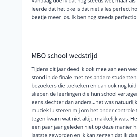
Vandaag doe ik dat nog steeds wel, maar als 
leerde dat het oke is dat niet alles perfect 
beetje meer los. Ik ben nog steeds perfection
MBO school wedstrijd
Tijdens dit jaar deed ik ook mee aan een wed
stond in de finale met zes andere studenten 
bezoekers die toekeken en dan ook nog luidr
sliepen de leerlingen die hun school vertege
eens slechter dan anders…het was natuurlijk 
muziek luisteren mij om het onder controle 
tegen kwam wat niet altijd makkelijk was. He
een paar jaar geleden niet op deze manier h
laatste geworden en ik kan zeggen dat ik da